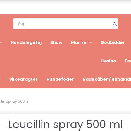
Hundelegetøj
Show
Godbidder
Mærker
Hvalpe
Fo
r
Silkedragter
Hundefoder
Badekåber / Håndkl
llin spray 500 ml
Leucillin spray 500 ml