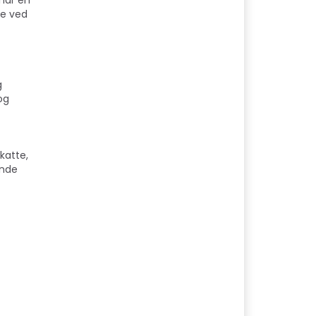
 har en
ke ved
g
og
 katte,
ende