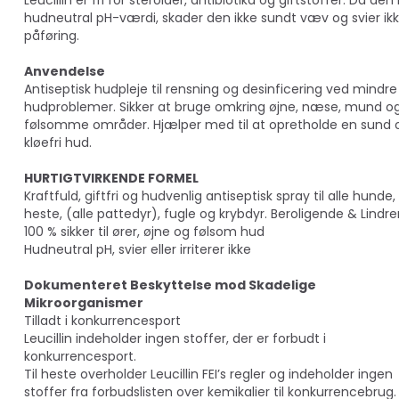
Leucillin er fri for steroider, antibiotika og giftstoffer. Da den
hudneutral pH-værdi, skader den ikke sundt væv og svier ik
påføring.
Anvendelse
Antiseptisk hudpleje til rensning og desinficering ved mindre
hudproblemer. Sikker at bruge omkring øjne, næse, mund o
følsomme områder. Hjælper med til at opretholde en sund 
kløefri hud.
HURTIGTVIRKENDE FORMEL
Kraftfuld, giftfri og hudvenlig antiseptisk spray til alle hunde,
heste, (alle pattedyr), fugle og krybdyr. Beroligende & Lindr
100 % sikker til ører, øjne og følsom hud
Hudneutral pH, svier eller irriterer ikke
Dokumenteret Beskyttelse mod Skadelige
Mikroorganismer
Tilladt i konkurrencesport
Leucillin indeholder ingen stoffer, der er forbudt i
konkurrencesport.
Til heste overholder Leucillin FEI’s regler og indeholder ingen
stoffer fra forbudslisten over kemikalier til konkurrencebrug.