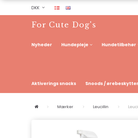
DKK
For Cute Dog's
Nyheder
Hundepleje
Hundetilbehør
Aktiverings snacks
Snoods / ørebeskytte
Mærker
Leucillin
Leuci