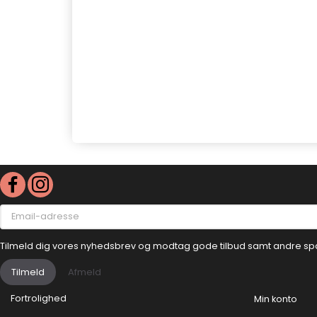
Email-
adresse
Tilmeld dig vores nyhedsbrev og modtag gode tilbud samt andre sp
Tilmeld
Afmeld
Fortrolighed
Min konto