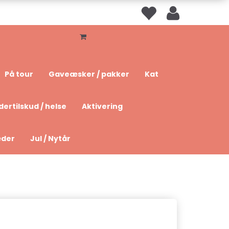
På tour
Gaveæsker / pakker
Kat
dertilskud / helse
Aktivering
æder
Jul / Nytår