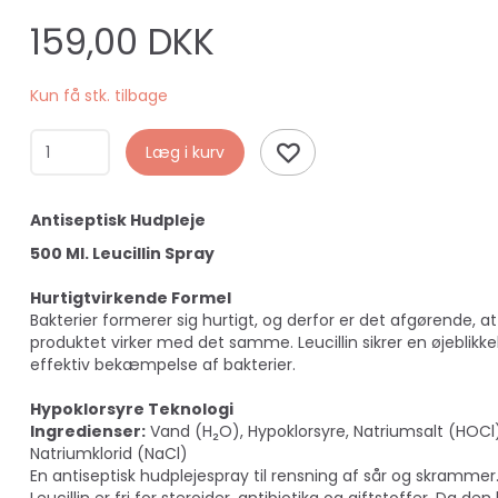
159,00 DKK
Kun få stk. tilbage
Læg i kurv
Antiseptisk Hudpleje
500 Ml. Leucillin Spray
Hurtigtvirkende Formel
Bakterier formerer sig hurtigt, og derfor er det afgørende, at
produktet virker med det samme. Leucillin sikrer en øjeblikke
effektiv bekæmpelse af bakterier.
Hypoklorsyre Teknologi
Ingredienser:
Vand (H₂O), Hypoklorsyre, Natriumsalt (HOCl)
Natriumklorid (NaCl)
En antiseptisk hudplejespray til rensning af sår og skrammer