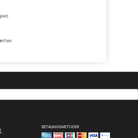
jøet.
sættes
BETALINGSMETODER
Å