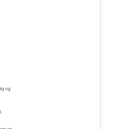
lig og
,
.