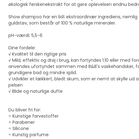
økologisk ferskenekstrakt for at gøre oplevelsen endnu bedr
Show shampoo har en lidt ekstraordinær ingrediens, nemlig
guldstøv, som består af 100 % naturlige mineraler.
​pH-værdi: 5,5-6
Dine fordele:
√ Kvalitet til den rigtige pris
√ Mild, effektiv og drøj i brug, kan fortyndes 1:10 eller med for
anvendes ufortyndet sammen med B&B's vaskehandsker, fo
grundigere bad og mindre splid.
√ Udvikler et lækkert, blødt skum, som er nemt at skylle ud a
pelsen
√ Blide og naturlige dufte
Du bliver fri for:
÷ Kunstige farvestoffer
÷ Parabener
÷ Silicone
÷ Kunstig parfume