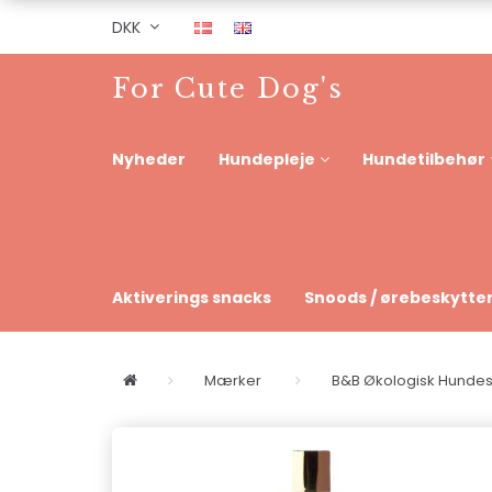
DKK
For Cute Dog's
Nyheder
Hundepleje
Hundetilbehør
Aktiverings snacks
Snoods / ørebeskytte
Mærker
B&B Økologisk Hund