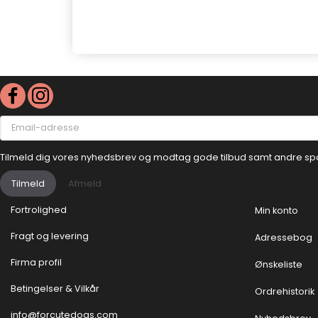
Email-
adresse
Tilmeld dig vores nyhedsbrev og modtag gode tilbud samt andre sp
Tilmeld
Afmeld
Fortrolighed
Min konto
Fragt og levering
Adressebog
Firma profil
Ønskeliste
Betingelser & Vilkår
Ordrehistorik
info@forcutedogs.com