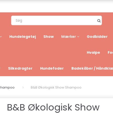
Hundelegetøj
Show
Godbidder
Mærker
Hvalpe
Fo
r
Silkedragter
Hundefoder
Badekåber / Håndkl
eshampoo
B&B Økologisk Show Shampoo
B&B Økologisk Show