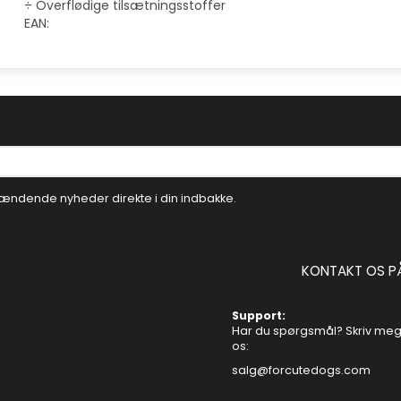
÷ Overflødige tilsætningsstoffer
EAN:
ændende nyheder direkte i din indbakke.
KONTAKT OS P
Support:
Har du spørgsmål? Skriv mege
os:
salg@forcutedogs.com