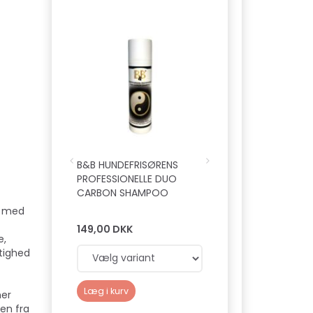
B&B HUNDEFRISØRENS
B&B HUNDEFRISØR
PROFESSIONELLE DUO
PROFESSIONELLE
CARBON SHAMPOO
FUGTGIVENDE BAL
r med
149,00 DKK
149,00 DKK
e,
gtighed
Læg i kurv
Læg i kurv
ner
ken fra