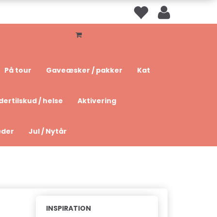
På tour
Gaveæsker / pakker
Kat
dertilskud / helse
Aktivering
æder
Jul / Nytår
INSPIRATION