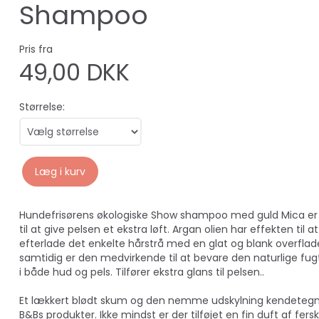
Shampoo
Pris fra
49,00 DKK
Størrelse:
Læg i kurv
Hundefrisørens økologiske Show shampoo med guld Mica e
til at give pelsen et ekstra løft. Argan olien har effekten til at
efterlade det enkelte hårstrå med en glat og blank overflad
samtidig er den medvirkende til at bevare den naturlige fu
i både hud og pels. Tilfører ekstra glans til pelsen..
Et lækkert blødt skum og den nemme udskylning kendeteg
B&Bs produkter. Ikke mindst er der tilføjet en fin duft af fers