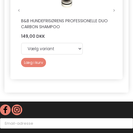
B&B HUNDEFRISØRENS PROFESSIONELLE DUO
B&B Ø
CARBON SHAMPOO
149,00 DKK
89,0
Læg i kurv
Læg 
Email-
adresse