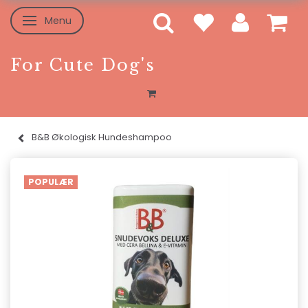
Menu
Skifte navigation
For Cute Dog's
B&B Økologisk Hundeshampoo
POPULÆR