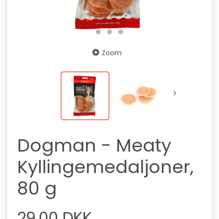
Zoom
Dogman - Meaty
Kyllingemedaljoner,
80 g
29,00 DKK