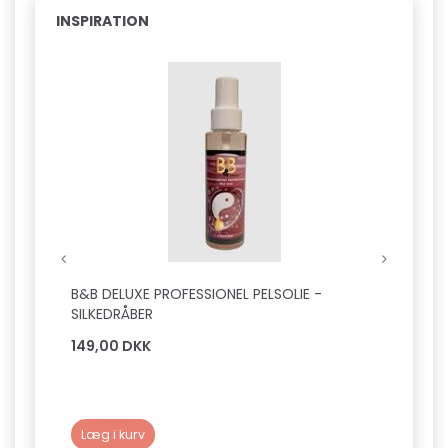
INSPIRATION
Pop
B&B DELUXE PROFESSIONEL PELSOLIE -
B&B D
SILKEDRÅBER
SILKE
149,00 DKK
149,0
Læg i kurv
Læg 