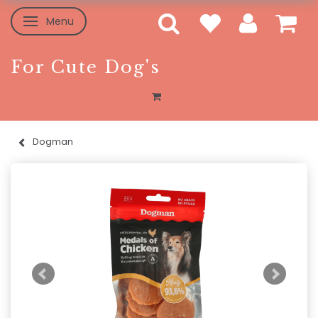
Menu
Skifte navigation
For Cute Dog's
Dogman