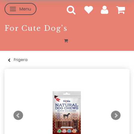
Menu
Skifte navigation
For Cute Dog's
Frigera