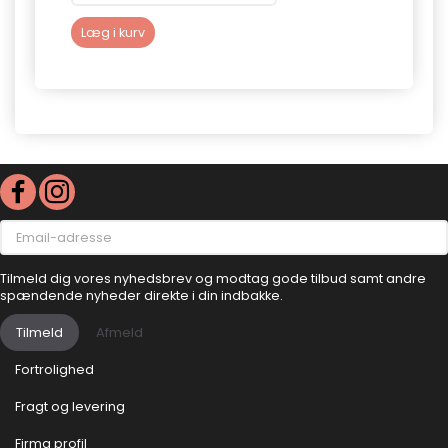
Læg i kurv
Se p
Email-
adresse
Tilmeld dig vores nyhedsbrev og modtag gode tilbud samt andre
spændende nyheder direkte i din indbakke.
Tilmeld
Afmeld
Fortrolighed
Fragt og levering
Firma profil