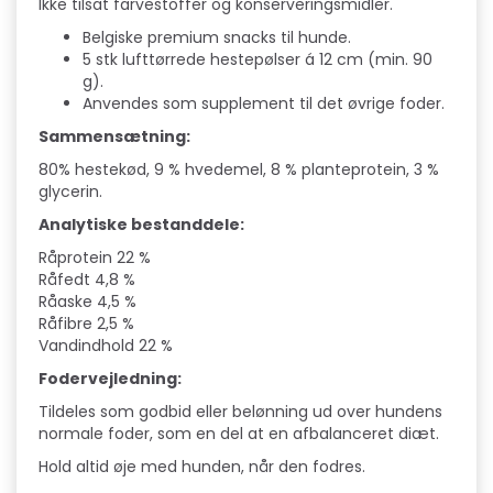
Ikke tilsat farvestoffer og konserveringsmidler.
Belgiske premium snacks til hunde.
5 stk lufttørrede hestepølser á 12 cm (min. 90
g).
Anvendes som supplement til det øvrige foder.
Sammensætning:
80% hestekød, 9 % hvedemel, 8 % planteprotein, 3 %
glycerin.
Analytiske bestanddele:
Råprotein 22 %
Råfedt 4,8 %
Råaske 4,5 %
Råfibre 2,5 %
Vandindhold 22 %
Fodervejledning:
Tildeles som godbid eller belønning ud over hundens
normale foder, som en del at en afbalanceret diæt.
Hold altid øje med hunden, når den fodres.