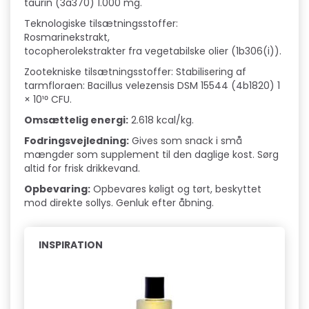
taurin (3a370) 1.000 mg.
Teknologiske tilsætningsstoffer:
Rosmarinekstrakt,
tocopherolekstrakter fra vegetabilske olier (1b306(i)).
Zootekniske tilsætningsstoffer: Stabilisering af
tarmfloraen: Bacillus velezensis DSM 15544 (4b1820) 1
× 10¹⁰ CFU.
Oms
æ
ttelig energi:
2.618 kcal/kg.
Fodringsvejledning:
Gives som snack i små
mængder som supplement til den daglige kost. Sørg
altid for frisk drikkevand.
Opbevaring:
Opbevares køligt og tørt, beskyttet
mod direkte sollys. Genluk efter åbning.
INSPIRATION