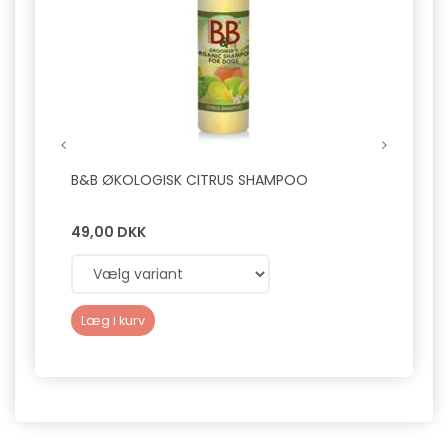
B&B ØKOLOGISK CITRUS SHAMPOO
B&B 
49,00 DKK
49,0
Læg i kurv
Læg 