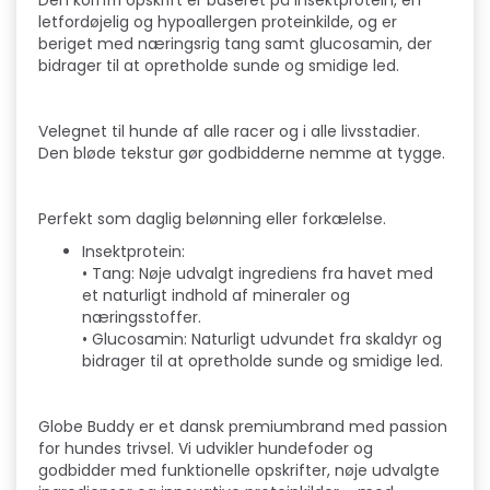
Den kornfri opskrift er baseret på insektprotein, en
letfordøjelig og hypoallergen proteinkilde, og er
beriget med næringsrig tang samt glucosamin, der
bidrager til at opretholde sunde og smidige led.
Velegnet til hunde af alle racer og i alle livsstadier.
Den bløde tekstur gør godbidderne nemme at tygge.
Perfekt som daglig belønning eller forkælelse.
Insektprotein:
• Tang: Nøje udvalgt ingrediens fra havet med
et naturligt indhold af mineraler og
næringsstoffer.
• Glucosamin: Naturligt udvundet fra skaldyr og
bidrager til at opretholde sunde og smidige led.
Globe Buddy er et dansk premiumbrand med passion
for hundes trivsel. Vi udvikler hundefoder og
godbidder med funktionelle opskrifter, nøje udvalgte