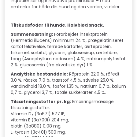
ingredienser og innovative proteinkilder – med
omtanke for både din hund og den verden, vi deler.
Tilskudsfoder til hunde. Halvblød snack.
Sammensætning:
Forarbejdet insektprotein
(Hermetia illucens) minimum 24 %, prægelatiniseret
kartoffelstivelse, tørrede kartofler, ærteprotein,
fiskemel, sorbitol, glycerin, glukosesirup, ærtefibre,
tang (Ascophyllum nodosum) 4 %, natriumpolyfosfat
2 %, glucosamin (fra akvatiske dyr) 1 %.
Analytiske bestanddele:
Råprotein 22,0 %, råfedt
3,0 %, råaske 7,0 %, træstof 4,5 %, stivelse 25,0 %,
vandindhold 18,0 %, fosfor 1,35 %, natrium 0,7 %, kalium
0,7 %, glycerol 3,7 %, totale sukkerarter 4,5 %.
Tilsætningsstoffer pr. kg:
Ernæringsmæssige
tilsætningsstoffer:
Vitamin D₃ (3a671) 577 IE,
vitamin E (3a700i) 204 mg,
biotin (3a880) 0,08 mg,
L-tyrosin (3c401) 500 mg,