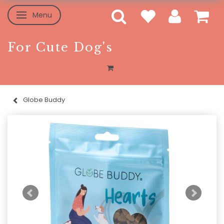
Menu
Skifte navigation
For Cute Dog's
Globe Buddy