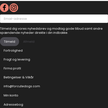
Email-
adresse
Tilmeld dig vores nyhedsbrev og modtag gode tilbud samt andre
spændende nyheder direkte i din indbakke.
Tilmeld
Afmeld
Fortrolighed
Fragt og levering
Firma profil
Betingelser & Vilkår
info@forcutedogs.com
Min konto
Adressebog