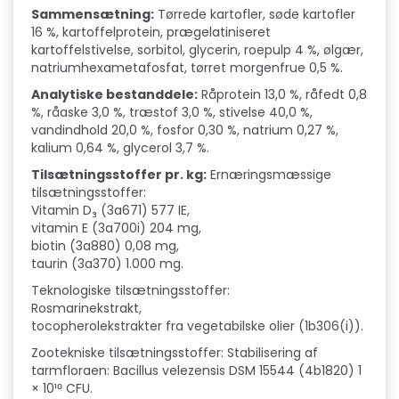
Sammensætning:
Tørrede kartofler, søde kartofler
16 %, kartoffelprotein, prægelatiniseret
kartoffelstivelse, sorbitol, glycerin, roepulp 4 %, ølgær,
natriumhexametafosfat, tørret morgenfrue 0,5 %.
Analytiske bestanddele:
Råprotein 13,0 %, råfedt 0,8
%, råaske 3,0 %, træstof 3,0 %, stivelse 40,0 %,
vandindhold 20,0 %, fosfor 0,30 %, natrium 0,27 %,
kalium 0,64 %, glycerol 3,7 %.
Tilsætningsstoffer pr. kg:
Ernæringsmæssige
tilsætningsstoffer:
Vitamin D₃ (3a671) 577 IE,
vitamin E (3a700i) 204 mg,
biotin (3a880) 0,08 mg,
taurin (3a370) 1.000 mg.
Teknologiske tilsætningsstoffer:
Rosmarinekstrakt,
tocopherolekstrakter fra vegetabilske olier (1b306(i)).
Zootekniske tilsætningsstoffer: Stabilisering af
tarmfloraen: Bacillus velezensis DSM 15544 (4b1820) 1
× 10¹⁰ CFU.