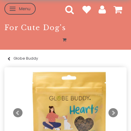
Menu
Skifte navigation
For Cute Dog's
Globe Buddy