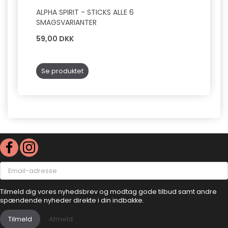
ALPHA SPIRIT - STICKS ALLE 6
WOOL
SMAGSVARIANTER
100G 
59,00 DKK
39,0
Læg 
Se produktet
Email-
adresse
Tilmeld dig vores nyhedsbrev og modtag gode tilbud samt andre
spændende nyheder direkte i din indbakke.
Tilmeld
Afmeld