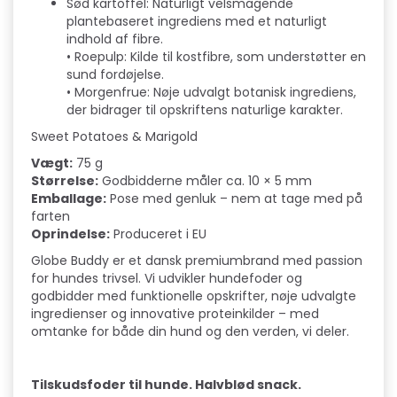
Sød kartoffel: Naturligt velsmagende
plantebaseret ingrediens med et naturligt
indhold af fibre.
• Roepulp: Kilde til kostfibre, som understøtter en
sund fordøjelse.
• Morgenfrue: Nøje udvalgt botanisk ingrediens,
der bidrager til opskriftens naturlige karakter.
Sweet Potatoes & Marigold
Vægt:
75 g
Størrelse:
Godbidderne måler ca. 10 × 5 mm
Emballage:
Pose med genluk – nem at tage med på
farten
Oprindelse:
Produceret i EU
Globe Buddy er et dansk premiumbrand med passion
for hundes trivsel. Vi udvikler hundefoder og
godbidder med funktionelle opskrifter, nøje udvalgte
ingredienser og innovative proteinkilder – med
omtanke for både din hund og den verden, vi deler.
Tilskudsfoder til hunde. Halvblød snack.