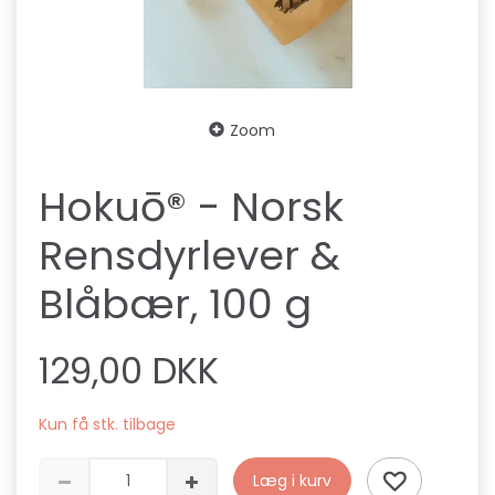
Zoom
Hokuō® - Norsk
Rensdyrlever &
Blåbær, 100 g
129,00 DKK
Kun få stk. tilbage
Læg i kurv