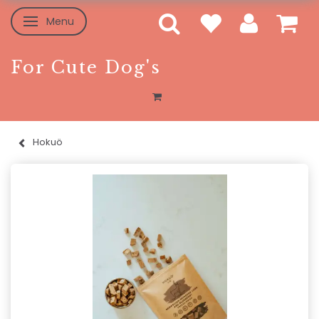
Menu
Skifte navigation
For Cute Dog's
Hokuö