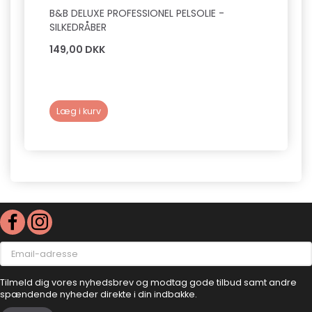
B&B DELUXE PROFESSIONEL PELSOLIE -
B&B 
SILKEDRÅBER
149,00 DKK
199,0
Læg i kurv
Læg 
Email-
adresse
Tilmeld dig vores nyhedsbrev og modtag gode tilbud samt andre
spændende nyheder direkte i din indbakke.