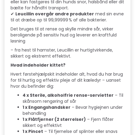
eller kan fastgøres til din hunds snor, halsbånd eller dit
bælte for håndfri transport.
✔
Leucillin overgår andre produkter
med sin evne
til at dræbe op til 99,99999 % af alle bakterier.
Det bruges til at rense og skylle mindre sår, virker
beroligende på sensitiv hud og leverer en kraftfuld
løsning
– fra hest til hamster, Leucillin er hurtigtvirkende,
sikkert og ekstremt effektivt.
Hvad indeholder kittet?
Hvert førstehjælpskit indeholder alt, hvad du har brug
for til hurtig og effektiv pleje af dit kæledyr – uanset
hvor du befinder dig:
4 x Sterile, alkoholfrie rense-servietter
– Til
skånsom rengøring af sår
1 x Engangshandsker
– Bevar hygiejnen under
behandling
1 x Flåtfjerner (2 størrelser)
– Fjern flåter
sikkert og effektivt
1 x Pincet
– Til fjernelse af splinter eller snavs