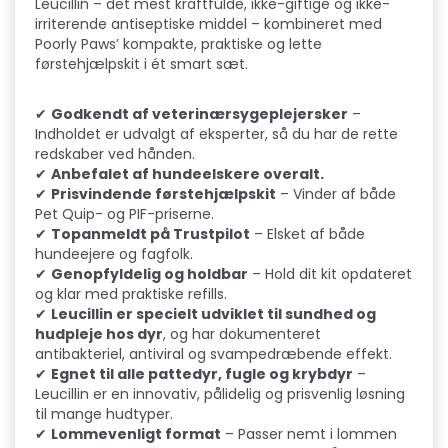
Leucillin – det mest kraftfulde, ikke-giftige og ikke-
irriterende antiseptiske middel – kombineret med
Poorly Paws’ kompakte, praktiske og lette
førstehjælpskit i ét smart sæt.
✔
Godkendt af veterinærsygeplejersker
–
Indholdet er udvalgt af eksperter, så du har de rette
redskaber ved hånden.
✔
Anbefalet af hundeelskere overalt.
✔
Prisvindende førstehjælpskit
– Vinder af både
Pet Quip- og PIF-priserne.
✔
Topanmeldt på Trustpilot
– Elsket af både
hundeejere og fagfolk.
✔
Genopfyldelig og holdbar
– Hold dit kit opdateret
og klar med praktiske refills.
✔
Leucillin er specielt udviklet til sundhed og
hudpleje hos dyr
, og har dokumenteret
antibakteriel, antiviral og svampedræbende effekt.
✔
Egnet til alle pattedyr, fugle og krybdyr
–
Leucillin er en innovativ, pålidelig og prisvenlig løsning
til mange hudtyper.
✔
Lommevenligt format
– Passer nemt i lommen