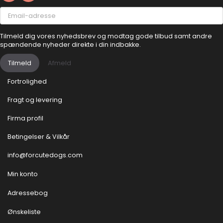
Email-
adresse
Tilmeld dig vores nyhedsbrev og modtag gode tilbud samt andre
spændende nyheder direkte i din indbakke.
Tilmeld
Afmeld
Fortrolighed
Fragt og levering
Firma profil
Betingelser & Vilkår
info@forcutedogs.com
Min konto
Adressebog
Ønskeliste