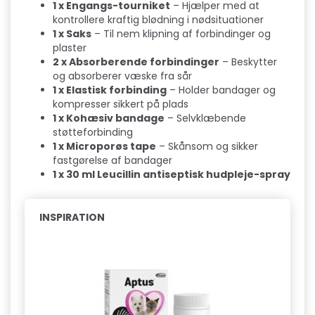
1 x Engangs-tourniket
– Hjælper med at
kontrollere kraftig blødning i nødsituationer
1 x Saks
– Til nem klipning af forbindinger og
plaster
2 x Absorberende forbindinger
– Beskytter
og absorberer væske fra sår
1 x Elastisk forbinding
– Holder bandager og
kompresser sikkert på plads
1 x Kohæsiv bandage
– Selvklæbende
støtteforbinding
1 x Microporøs tape
– Skånsom og sikker
fastgørelse af bandager
1 x 30 ml Leucillin antiseptisk hudpleje-spray
INSPIRATION