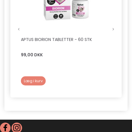
APTUS BIORION TABLETTER - 60 STK
TRIXI
BLÅ
99,00 DKK
79,0
Læg i kurv
Læg 