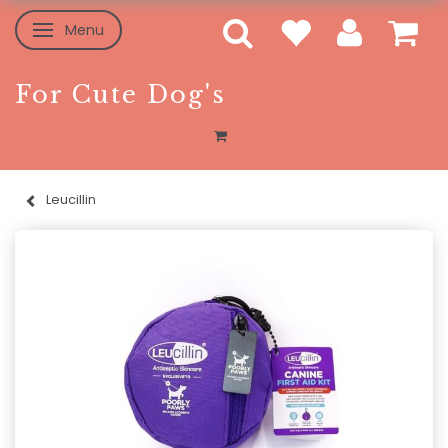
Menu
Skifte navigation
For Cute Dog's
Leucillin