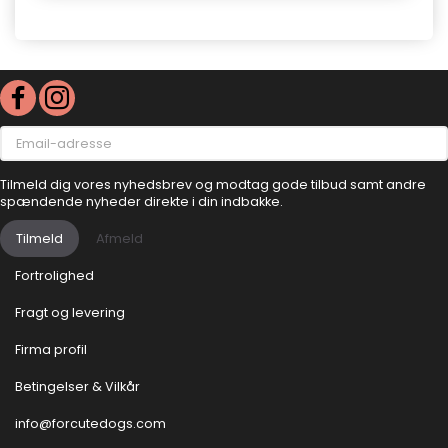
Email-
adresse
Tilmeld dig vores nyhedsbrev og modtag gode tilbud samt andre
spændende nyheder direkte i din indbakke.
Tilmeld
Afmeld
Fortrolighed
Fragt og levering
Firma profil
Betingelser & Vilkår
info@forcutedogs.com