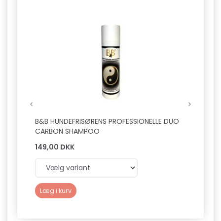
B&B HUNDEFRISØRENS PROFESSIONELLE DUO
B&B Ø
CARBON SHAMPOO
149,00 DKK
89,0
Læg i kurv
Læg 