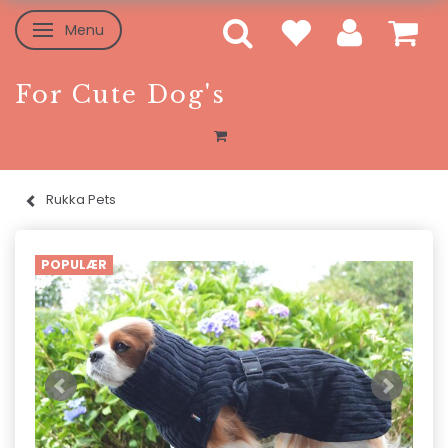
Menu
Skifte navigation
For Cute Dog's
Rukka Pets
POPULÆR