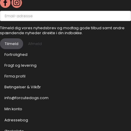
Email-
adresse
Tilmeld dig vores nyhedsbrev og modtag gode tilbud samt andre
spændende nyheder direkte i din indbakke.
Tilmeld
Afmeld
Fortrolighed
Fragt og levering
Firma profil
Betingelser & Vilkår
info@forcutedogs.com
Min konto
Adressebog