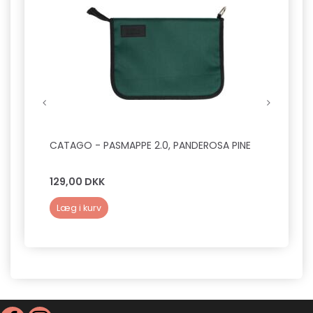
CATAGO - PASMAPPE 2.0, PANDEROSA PINE
SNOOD
HVALP
129,00 DKK
50,0
Læg i kurv
Læg 