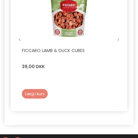
FICCARO LAMB & DUCK CUBES
TRIXI
G
39,00 DKK
29,0
Læg i kurv
Læg 