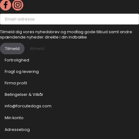
Email-
adresse
Tilmeld dig vores nyhedsbrev og modtag gode tilbud samt andre
spændende nyheder direkte i din indbakke.
Tilmeld
Afmeld
Fortrolighed
Fragt og levering
Firma profil
Betingelser & Vilkår
info@forcutedogs.com
Min konto
Adressebog