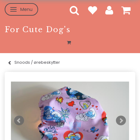
Menu
Skifte navigation
For Cute Dog's
Snoods / ørebeskytter