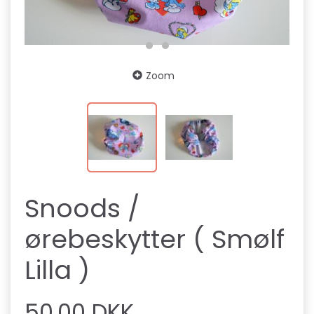
Zoom
Snoods /
ørebeskytter ( Smølf
Lilla )
50,00 DKK