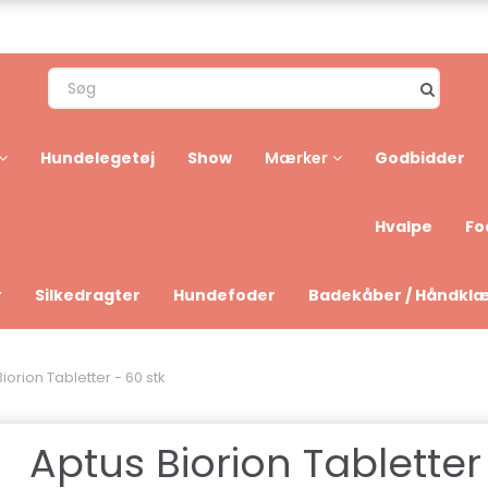
Hundelegetøj
Show
Godbidder
Mærker
Hvalpe
Fo
r
Silkedragter
Hundefoder
Badekåber / Håndkl
iorion Tabletter - 60 stk
Aptus Biorion Tabletter