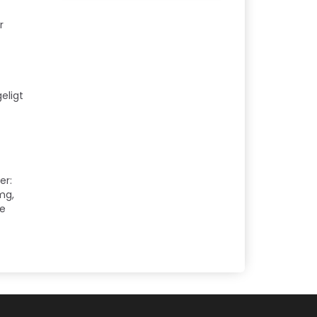
r
eligt
er:
 mg,
ke