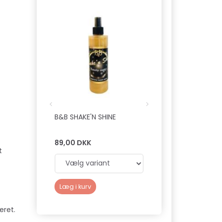
B&B SHAKE'N SHINE
FLEX KARTE
89,00 DKK
159,00 DKK
t
Læg i kurv
Læg i kurv
eret.