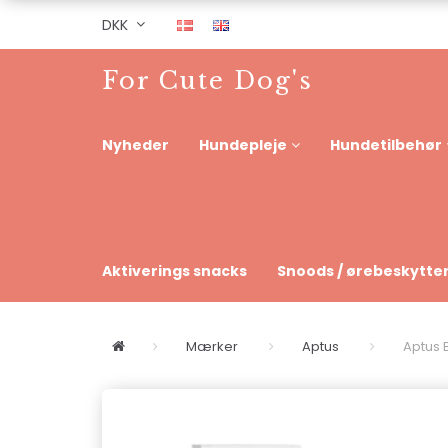
DKK
For Cute Dog's
Nyheder
Hundepleje
Hundetilbehør
Aktiverings snacks
Snoods / ørebeskytte
Mærker
Aptus
Aptus B