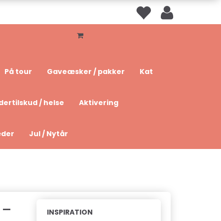
På tour
Gaveæsker / pakker
Kat
dertilskud / helse
Aktivering
æder
Jul / Nytår
 -
INSPIRATION