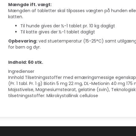
Mængde ift. vægt:
Mængden af tabletter skal tilpasses vægten på hunden elle
katten.
Til hunde gives der ½-1 tablet pr. 10 kg dagligt
Til katte gives der ½-1 tablet dagligt
Opbevaring:
ved stuetemperatur (15-25°C) samt utilgæng
for børn og dyr.
Indhold: 60 stk.
Ingredienser
Innhold Tilsetningsstoffer med ernæringsmessige egenskap
(Pr. 1 tabl. Pr. 1 g) Biotin 5 mg 22 mg, DL-Metionin 40 mg 175
Majsstivelse, Magnesiumstearat, gelatine (svin), Teknologis
tilsetningsstoffer: Mikrokystallinsk cellulose