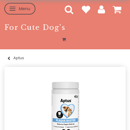
Menu
Skifte navigation
For Cute Dog's
Aptus