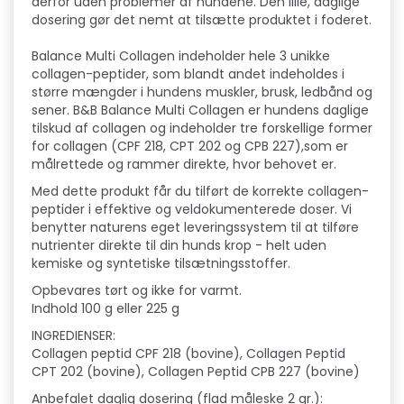
derfor uden problemer af hundene. Den lille, daglige
dosering gør det nemt at tilsætte produktet i foderet.
Balance Multi Collagen indeholder hele 3 unikke
collagen-peptider, som blandt andet indeholdes i
større mængder i hundens muskler, brusk, ledbånd og
sener. B&B Balance Multi Collagen er hundens daglige
tilskud af collagen og indeholder tre forskellige former
for collagen (CPF 218, CPT 202 og CPB 227),som er
målrettede og rammer direkte, hvor behovet er.
Med dette produkt får du tilført de korrekte collagen-
peptider i effektive og veldokumenterede doser. Vi
benytter naturens eget leveringssystem til at tilføre
nutrienter direkte til din hunds krop - helt uden
kemiske og syntetiske tilsætningsstoffer.
Opbevares tørt og ikke for varmt.
Indhold 100 g eller 225 g
INGREDIENSER:
Collagen peptid CPF 218 (bovine), Collagen Peptid
CPT 202 (bovine), Collagen Peptid CPB 227 (bovine)
Anbefalet daglig dosering (flad måleske 2 gr.):