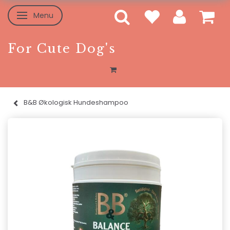
Menu
Skifte navigation
For Cute Dog's
B&B Økologisk Hundeshampoo