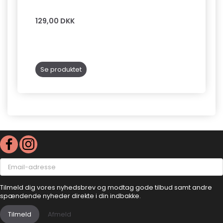
SILKE
129,00 DKK
149,0
Læg 
Se produktet
Email-
adresse
Tilmeld dig vores nyhedsbrev og modtag gode tilbud samt andre
spændende nyheder direkte i din indbakke.
Tilmeld
Afmeld