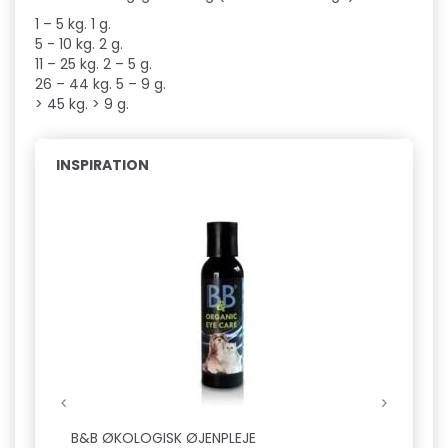
1 – 5 kg. 1 g.
5 - 10 kg. 2 g.
11 – 25 kg. 2 – 5 g.
26 – 44 kg. 5 – 9 g.
> 45 kg. > 9 g.
INSPIRATION
B&B ØKOLOGISK ØJENPLEJE
B&B D