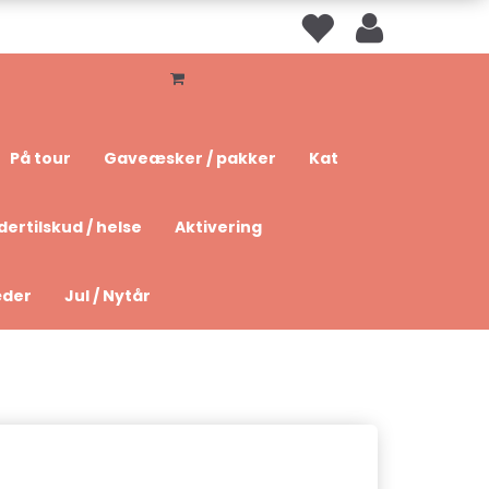
På tour
Gaveæsker / pakker
Kat
dertilskud / helse
Aktivering
æder
Jul / Nytår