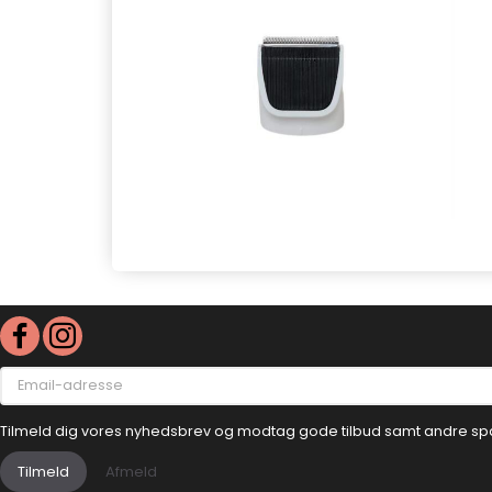
Email-
adresse
Tilmeld dig vores nyhedsbrev og modtag gode tilbud samt andre sp
Tilmeld
Afmeld