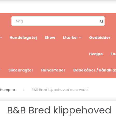
Hundelegetøj
Show
Godbidder
Mærker
Hvalpe
Fo
r
Silkedragter
Hundefoder
Badekåber / Håndkl
eshampoo
B&B Bred klippehoved reservedel
B&B Bred klippehoved