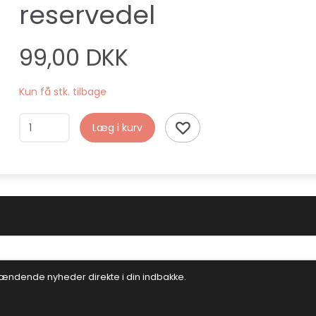
reservedel
99,00 DKK
Kun få stk. tilbage
Læg i kurv
ændende nyheder direkte i din indbakke.