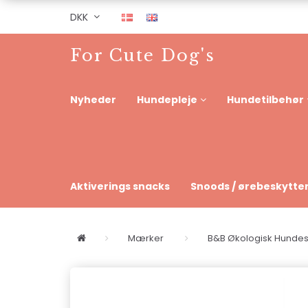
DKK
For Cute Dog's
Nyheder
Hundepleje
Hundetilbehør
Aktiverings snacks
Snoods / ørebeskytte
Mærker
B&B Økologisk Hund