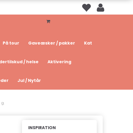
På tour
Gaveæsker / pakker
Kat
dertilskud / helse
Aktivering
æder
Jul / Nytår
 g.
INSPIRATION