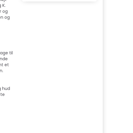
 K.
r og
en og
age til
ende
mt et
n.
g hud
tte