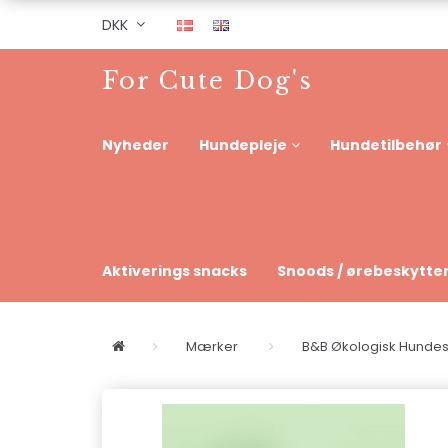
DKK
For Cute Dog's
Nyheder
Hundepleje
Hundetilbehør
Aktiverings snacks
Snoods / ørebeskytte
Mærker
B&B Økologisk Hund