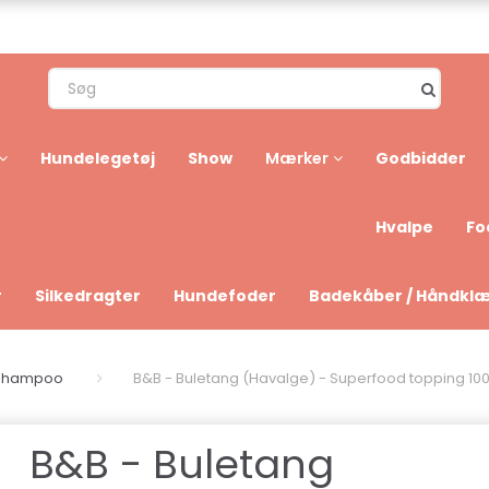
Hundelegetøj
Show
Godbidder
Mærker
Hvalpe
Fo
r
Silkedragter
Hundefoder
Badekåber / Håndkl
eshampoo
B&B - Buletang (Havalge) - Superfood topping 100
B&B - Buletang