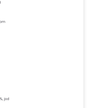
d
 som
%, jod