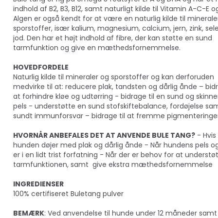
indhold af B2, B3, B12, samt naturligt kilde til Vitamin A-C-E og
Algen er også kendt for at være en naturlig kilde til minerale
sporstoffer, især kalium, magnesium, calcium, jern, zink, sel
jod. Den har et højt indhold af fibre, der kan støtte en sund
tarmfunktion og give en mæthedsfornemmelse.
HOVEDFORDELE
Naturlig kilde til mineraler og sporstoffer og kan derforuden
medvirke til at: reducere plak, tandsten og dårlig ånde – bidr
at forhindre kløe og udtørring - bidrage til en sund og skinn
pels - understøtte en sund stofskiftebalance, fordøjelse sa
sundt immunforsvar – bidrage til at fremme pigmenteringe
HVORNÅR ANBEFALES DET AT ANVENDE BULE TANG?
- Hvis
hunden døjer med plak og dårlig ånde - Når hundens pels o
er i en lidt trist forfatning - Når der er behov for at understø
tarmfunktionen, samt give ekstra mæthedsfornemmelse
INGREDIENSER
100% certifiseret Buletang pulver
BEMÆRK
: Ved anvendelse til hunde under 12 måneder samt