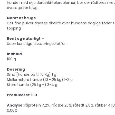
hunde med skjoldbruskkirtelproblemer, bør der rådføres me
dyrlæge før brug.
Nemt at bruge
–
Det fine pulver drysses direkte over hundens daglige foder
topping
Rent og naturligt
–
Uden kunstige tilsætningsstoffer.
Indhold
100 g
Dosering
Små (hunde op til 10 Kg) 1 g
Mellemstore hunde (10 - 25 kg) 1-2 g
Store hunde (25 kg +) 3-4 g
Produceret i EU
Analyse:
råprotein 7,2%, råaske 25%, råfedt 2,8%, råfiber 41,8
0,06%