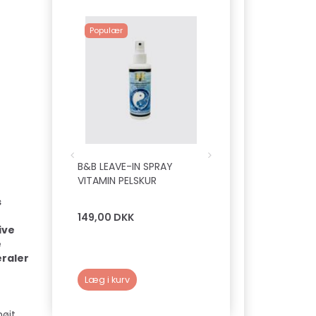
Populær
B&B LEAVE-IN SPRAY
B&B DELUXE PROFE
VITAMIN PELSKUR
PELSOLIE - SILKEDR
s
149,00 DKK
149,00 DKK
ive
e
eraler
Læg i kurv
Læg i kurv
højt