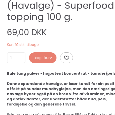
(Havalge) - Superfood
topping 100 g.
69,00 DKK
Kun få stk. tilbage
Læg i kurv
Bule tang pulver - højpotent koncentrat - tænder/pel
Denne spændende havalge, er især kendt for sin posit
effekt på hundes mundhygiejne, men den næringsrig
havalge byder også på en bred vifte af vitaminer, min
og antioxidanter, der understøtter både hud, pels,
fordøjelse og den generelle trivsel.
Bule tang er rig på omega 3 fedtsyrer EPA og DHA og har et 