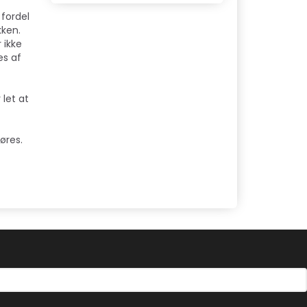
 fordel
kken.
 ikke
es af
 let at
øres.