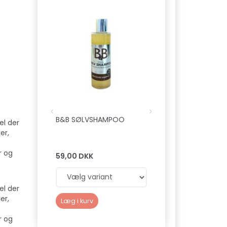
Populær
B&B SØLVSHAMPOO
B&B ØKOLOGISK
el der
TØRSHAMPOO TIL 
er,
r og
59,00 DKK
139,00 DKK
el der
er,
Læg i kurv
Læg i kurv
r og