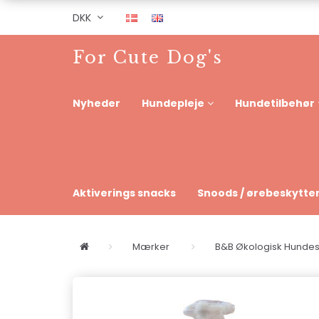
DKK
For Cute Dog's
Nyheder
Hundepleje
Hundetilbehør
Aktiverings snacks
Snoods / ørebeskytte
Mærker
B&B Økologisk Hund