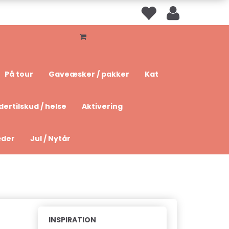
På tour
Gaveæsker / pakker
Kat
dertilskud / helse
Aktivering
æder
Jul / Nytår
INSPIRATION