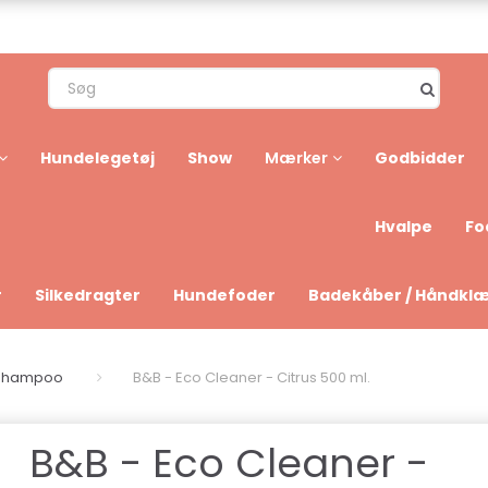
Hundelegetøj
Show
Godbidder
Mærker
Hvalpe
Fo
r
Silkedragter
Hundefoder
Badekåber / Håndkl
eshampoo
B&B - Eco Cleaner - Citrus 500 ml.
B&B - Eco Cleaner -