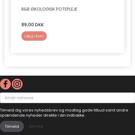
B&B ØKOLOGISK POTEPLEJE
B&B T
89,00 DKK
139,0
Læg i kurv
Læg 
Email-
adresse
Tilmeld dig vores nyhedsbrev og modtag gode tilbud samt andre
spændende nyheder direkte i din indbakke.
Tilmeld
Afmeld