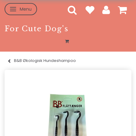
Menu
Skifte navigation
For Cute Dog's
B&B Økologisk Hundeshampoo