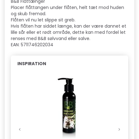
B&B Flåttænger
Placer flåttangen under flåten, helt tæt mod huden
og skub fremad.
Flåten vil nu let slippe sit greb.
Hvis flåten har siddet længe, kan der være dannet et
lille sår eller et rødt område, dette kan med fordel let
renses med B&B sølvvand eller salve.
EAN: 5711746202034
INSPIRATION
Pop