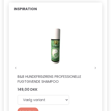
INSPIRATION
B&B HUNDEFRISØRENS PROFESSIONELLE
B&B H
FUGTGIVENDE SHAMPOO
FUGT
149,00 DKK
149,0