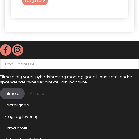
Læg i kurv
Læg 
Email-
adresse
Tilmeld dig vores nyhedsbrev og modtag gode tilbud samt andre
spændende nyheder direkte i din indbakke.
Tilmeld
Afmeld
Fortrolighed
Fragt og levering
Firma profil