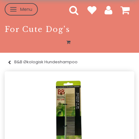
Menu
Skifte navigation
For Cute Dog's
B&B Økologisk Hundeshampoo