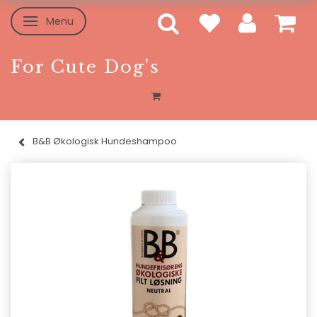
Menu
Skifte navigation
For Cute Dog's
B&B Økologisk Hundeshampoo