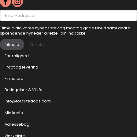
Email-
adresse
Tilmeld dig vores nyhedsbrev og modtag gode tilbud samt andre
spændende nyheder direkte i din indbakke.
Tilmeld
Afmeld
Fortrolighed
Fragt og levering
Firma profil
Betingelser & Vilkår
info@forcutedogs.com
Min konto
Adressebog
Ønskeliste