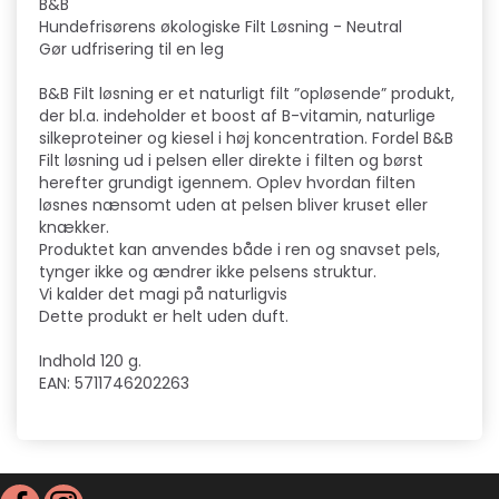
B&B
Hundefrisørens økologiske Filt Løsning - Neutral
Gør udfrisering til en leg
B&B Filt løsning er et naturligt filt ”opløsende” produkt,
der bl.a. indeholder et boost af B-vitamin, naturlige
silkeproteiner og kiesel i høj koncentration. Fordel B&B
Filt løsning ud i pelsen eller direkte i filten og børst
herefter grundigt igennem. Oplev hvordan filten
løsnes nænsomt uden at pelsen bliver kruset eller
knækker.
Produktet kan anvendes både i ren og snavset pels,
tynger ikke og ændrer ikke pelsens struktur.
Vi kalder det magi på naturligvis
Dette produkt er helt uden duft.
Indhold 120 g.
EAN: 5711746202263