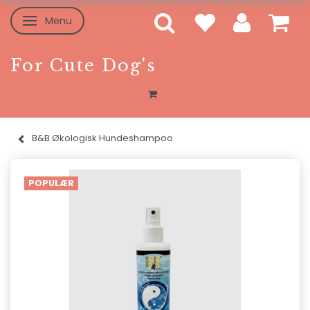
Menu
Skifte navigation
For Cute Dog's
B&B Økologisk Hundeshampoo
POPULÆR