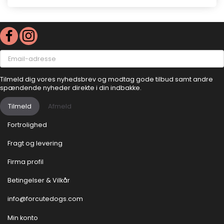
Email-
adresse
Tilmeld dig vores nyhedsbrev og modtag gode tilbud samt andre
spændende nyheder direkte i din indbakke.
Tilmeld
Afmeld
Fortrolighed
Fragt og levering
Firma profil
Betingelser & Vilkår
info@forcutedogs.com
Min konto