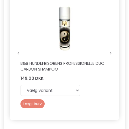
B&B HUNDEFRISØRENS PROFESSIONELLE DUO
B&B H
CARBON SHAMPOO
FUGT
149,00 DKK
149,0
Læg i kurv
Læg 