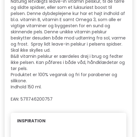
Naturlig letvægts leave-in vitamin pelskur, til de tørre
og slidte spidser, eller som et luksuriøst boost til
pelsen. Denne dybdeplejene kur har et højt indhold af
bl.a. vitamin B, vitamin E samt Omega 3, som alle er
vigtige vitaminer og byggesten for en sund og
skinnende pels. Denne unikke vitamin pelskur
beskytter desuden både mod udtørring fra sol, varme
og frost. Spray lidt leave-in pelskur i pelsens spidser.
Skal ikke skylles ud.
B&B vitamin pelskur er særdeles drøj i brug og fedter
ikke pelsen. Kan påføres i både våd, håndklædetør og
tør pels.
Produktet er 100% vegansk og fri for parabener og
silikone.
Indhold 150 ml.
EAN: 5711746200757
INSPIRATION