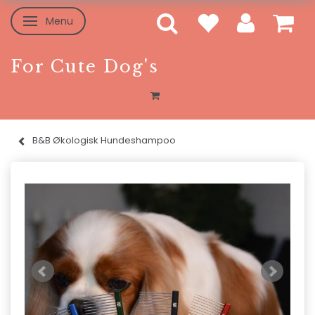
Menu
Skifte navigation
For Cute Dog's
B&B Økologisk Hundeshampoo