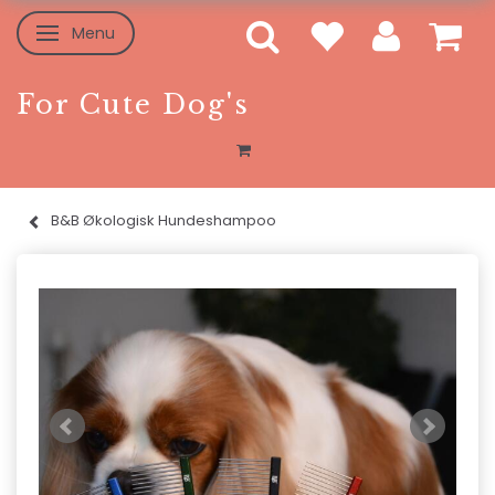
Menu
Skifte navigation
For Cute Dog's
B&B Økologisk Hundeshampoo