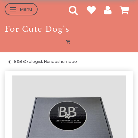
Menu
Skifte navigation
For Cute Dog's
B&B Økologisk Hundeshampoo