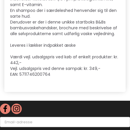
samt E-vitamin.
En shampoo der i særdeleshed henvender sig til den
sarte hud.
Derudover er der i denne unikke startboks B&Bs
bambusvaskehandsker, brochure med beskrivelse af
alle sølvprodukterne samt udførlig vaske vejledning.
Leveres i lækker indpakket æske
Værdi vejl. udsalgspris ved køb af enkelt produkter: kr.
442,-
Vejl. udsalgspris ved denne sampak: kr. 349,-
EAN: 5711746200764
Email-
adresse