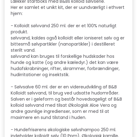
Lækker startboks med B&Bs kolloid sølvserie.
Her er samlet et unikt kit, der er uundværligt i ethvert
hjem:
- Kolloidt sølvvand 250 ml. der er et 100% naturligt
produkt.
sølvvand, kaldes også kolloidt eller ioniseret sølv og er
bittesmå sølvpartikler (nanopartikler) i destilleret
sterilt vand.
sølvvand kan bruges til forskellige hudskader hos
hunde og katte (og andre kæledyr.) det kan være
hudafskrabninger, rifter, skrammer, forbrændinger,
hudirritationer og insektstik.
- Sølvsalve 60 ml. der er en videreudvikling af B&B
Kolloidt sølvvand, til brug ved udsatte hudområder.
Salven er i geleform og består hovedsageligt af B&B
kolloid sølvvand med tilsat Økologisk Aloe Vera og
andre gavnlige ingredienser, som er med til at
maximere en sund tilstand i huden.
- Hundefrisørens økologiske sølvshampoo 250 ml.
indeholder kolloidt sølv (10 Ppm), Økologisk kamille,