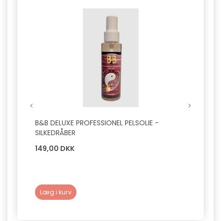
B&B DELUXE PROFESSIONEL PELSOLIE -
B&B S
SILKEDRÅBER
149,00 DKK
89,0
Læg i kurv
Læg 