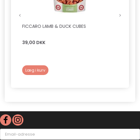
FICCARO LAMB & DUCK CUBES
FICCA
39,00 DKK
39,0
Læg i kurv
Læg 
Email-
adresse