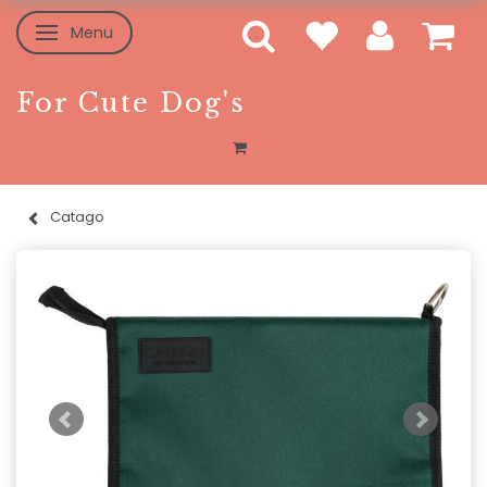
Menu
Skifte navigation
For Cute Dog's
Catago