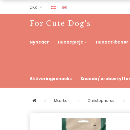
DKK
For Cute Dog's
Nyheder
Hundepleje
Hundetilbehør
Aktiverings snacks
Snoods / ørebeskytte
Mærker
Christopherus