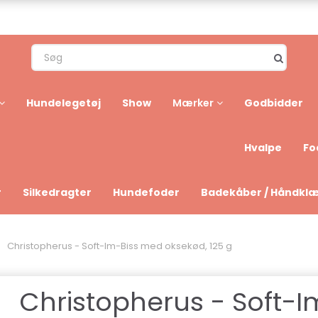
Hundelegetøj
Show
Godbidder
Mærker
Hvalpe
Fo
r
Silkedragter
Hundefoder
Badekåber / Håndkl
Christopherus - Soft-Im-Biss med oksekød, 125 g
Christopherus - Soft-I