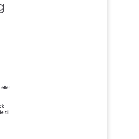
g
eller
ck
 til