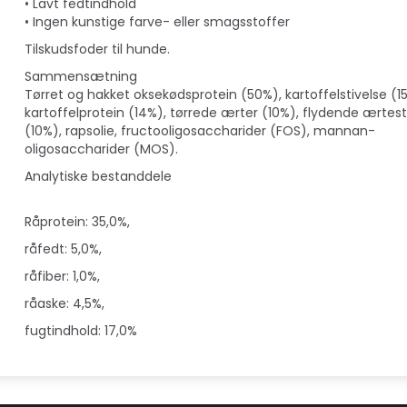
• Lavt fedtindhold
• Ingen kunstige farve- eller smagsstoffer
Tilskudsfoder til hunde.
Sammensætning
Tørret og hakket oksekødsprotein (50%), kartoffelstivelse (1
kartoffelprotein (14%), tørrede ærter (10%), flydende ærtest
(10%), rapsolie, fructooligosaccharider (FOS), mannan-
oligosaccharider (MOS).
Analytiske bestanddele
Råprotein: 35,0%,
råfedt: 5,0%,
råfiber: 1,0%,
råaske: 4,5%,
fugtindhold: 17,0%