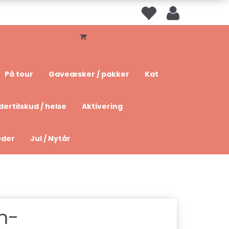
På tour
Gaveæsker / pakker
Kat
dertilskud / helse
Aktivering
æder
Jul / Nytår
m-