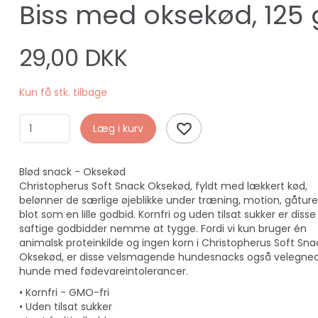
Biss med oksekød, 125 
29,00 DKK
Kun få stk. tilbage
Læg i kurv
Blød snack - Oksekød
Christopherus Soft Snack Oksekød, fyldt med lækkert kød,
belønner de særlige øjeblikke under træning, motion, gåture 
blot som en lille godbid. Kornfri og uden tilsat sukker er disse
saftige godbidder nemme at tygge. Fordi vi kun bruger én
animalsk proteinkilde og ingen korn i Christopherus Soft Sna
Oksekød, er disse velsmagende hundesnacks også velegnede
hunde med fødevareintolerancer.
• Kornfri - GMO-fri
• Uden tilsat sukker