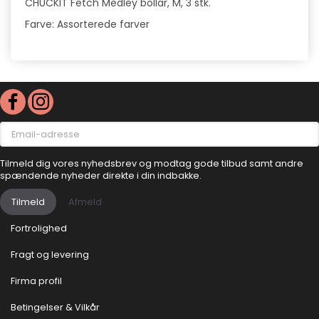
CHUCKIT Fetch Medley bollar, M, 3 stk.
Farve: Assorterede farver
Email-
adresse
Tilmeld dig vores nyhedsbrev og modtag gode tilbud samt andre
spændende nyheder direkte i din indbakke.
Tilmeld
Afmeld
Fortrolighed
Fragt og levering
Firma profil
Betingelser & Vilkår