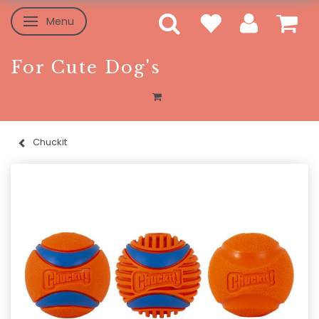
Menu
Skifte navigation
For Cute Dog's
Chuckit