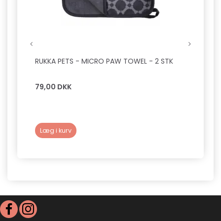
RUKKA PETS - MICRO PAW TOWEL - 2 STK
ALPHA
SMAG
79,00 DKK
59,0
Læg i kurv
Se p