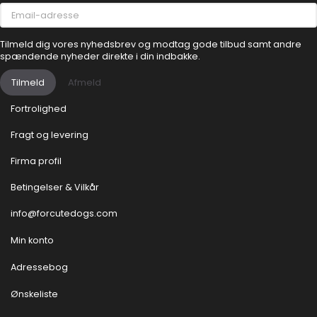
Email-
adresse
Tilmeld dig vores nyhedsbrev og modtag gode tilbud samt andre
spændende nyheder direkte i din indbakke.
Tilmeld
Afmeld
Fortrolighed
Fragt og levering
Firma profil
Betingelser & Vilkår
info@forcutedogs.com
Min konto
Adressebog
Ønskeliste