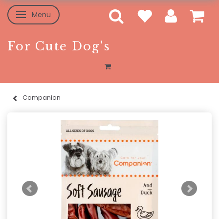
Menu
Skifte navigation
For Cute Dog's
Companion