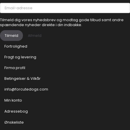
Email-
adresse
Tilmeld dig vores nyhedsbrev og modtag gode tilbud samt andre
spændende nyheder direkte i din indbakke.
Tilmeld
Afmeld
Fortrolighed
Fragt og levering
Firma profil
Betingelser & Vilkår
info@forcutedogs.com
Min konto
Adressebog
Ønskeliste