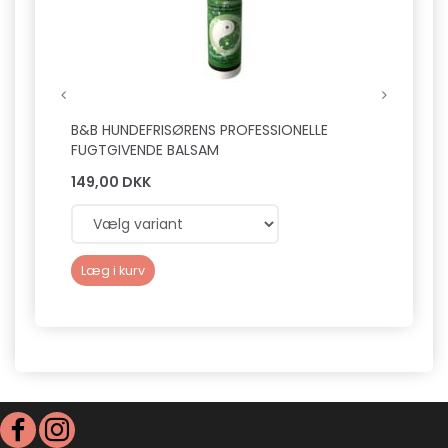
B&B HUNDEFRISØRENS PROFESSIONELLE
B&B P
FUGTGIVENDE BALSAM
149,00 DKK
169,0
Læg i kurv
Læg 