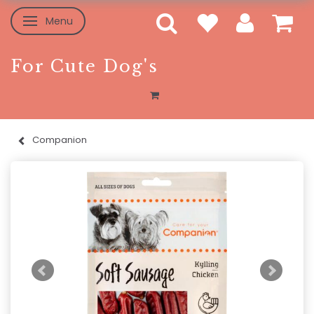
Menu
Skifte navigation
For Cute Dog's
Companion