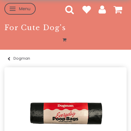
Menu
Skifte navigation
For Cute Dog's
Dogman