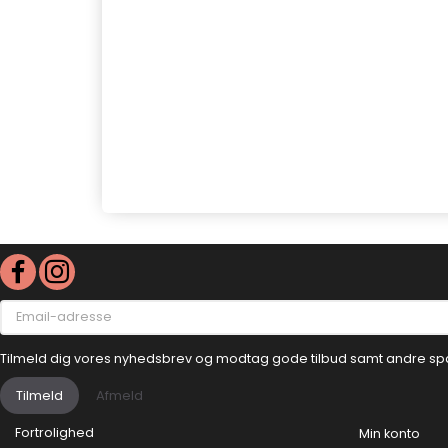
Email-
adresse
Tilmeld dig vores nyhedsbrev og modtag gode tilbud samt andre sp
Tilmeld
Afmeld
Fortrolighed
Min konto