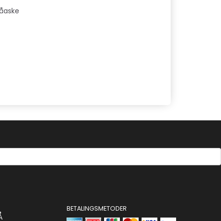
Råaske
BETALINGSMETODER
Å