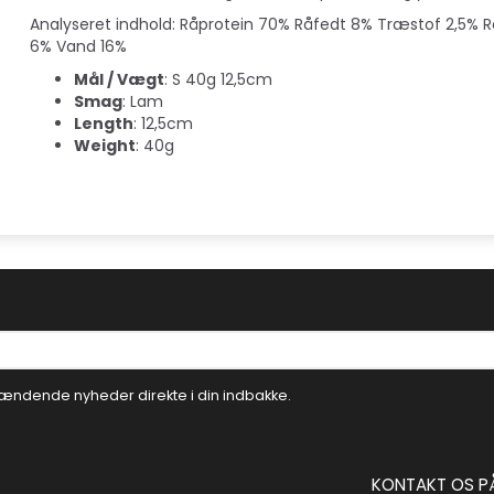
Analyseret indhold: Råprotein 70% Råfedt 8% Træstof 2,5% 
6% Vand 16%
Mål / Vægt
: S 40g 12,5cm
Smag
: Lam
Length
: 12,5cm
Weight
: 40g
ændende nyheder direkte i din indbakke.
KONTAKT OS P