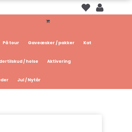
På tour
Gaveæsker / pakker
Kat
dertilskud / helse
Aktivering
æder
Jul / Nytår