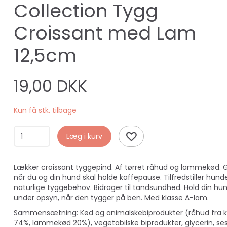
Collection Tygg
Croissant med Lam
12,5cm
19,00 DKK
Kun få stk. tilbage
Læg i kurv
Lækker croissant tyggepind. Af tørret råhud og lammekød. 
når du og din hund skal holde kaffepause. Tilfredstiller hund
naturlige tyggebehov. Bidrager til tandsundhed. Hold din hu
under opsyn, når den tygger på ben. Med klasse A-lam.
Sammensætning: Kød og animalskebiprodukter (råhud fra
74%, lammekød 20%), vegetabilske biprodukter, glycerin, s