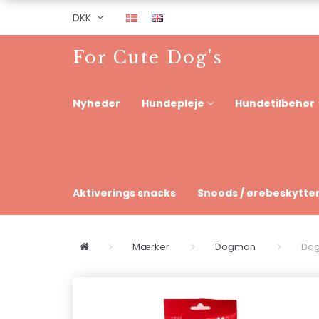
DKK
For Cute Dog's
Nyheder
Hundepleje
Hundetilbehør
Aktiverings snacks
Snoods / ørebeskytte
Mærker
Dogman
Dog