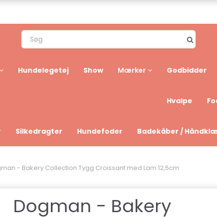
Hundelegetøj
Show
Godbidder
Mærker
Hvalpe
Fo
r
Silkedragter
Hundefoder
Badekåber / Håndkl
man - Bakery Collection Tygg Croissant med Lam 12,5cm
Dogman - Bakery