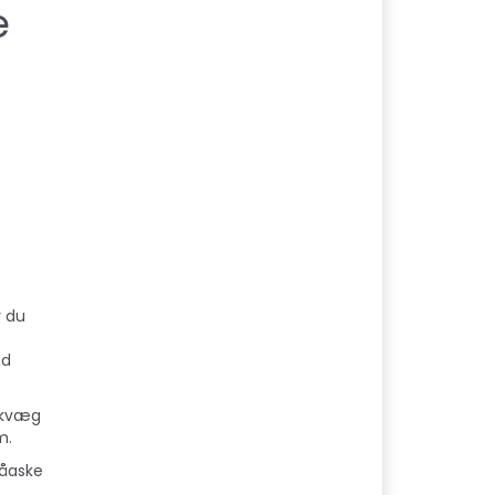
e
r du
nd
 kvæg
m.
Råaske