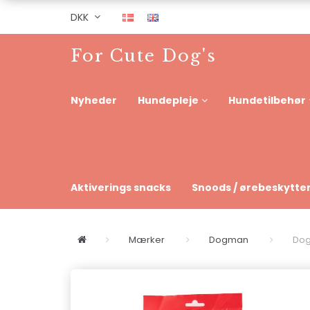
DKK
For Cute Dog's
Nyheder
Hundepleje
Hundetilbehør
Aktiverings snacks
Snoods / ørebeskytte
Mærker
Dogman
Dog