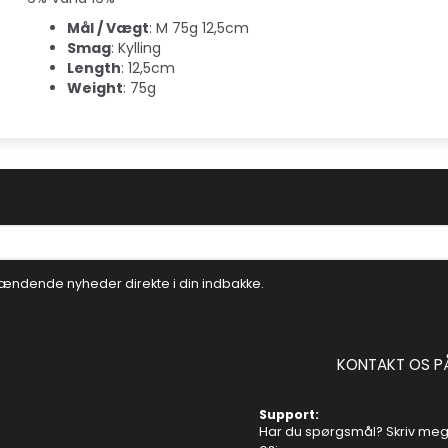
Mål / Vægt
: M 75g 12,5cm
Smag
: Kylling
Length
: 12,5cm
Weight
: 75g
ændende nyheder direkte i din indbakke.
KONTAKT OS P
Support:
Har du spørgsmål? Skriv mege