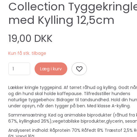
Collection Tyggekringl
med Kylling 12,5cm
19,00 DKK
Kun få stk. tilbage
Læg i kurv
Lækker kringle tyggepind. Af tørret råhud og kylling. Godt nå
og din hund skal holde kaffepause. Tilfredsstiller hundens
naturlige tyggebehov. Bidrager til tandsundhed. Hold din hu
under opsyn, når den tygger på ben. Med klasse A-kylling.
Sammensætning: Kød og animalske biprodukter (råhud fra
67%, kyllingkød 26%),vegetabilske biprodukter,glycerin, sesa
Analyseret indhold: Råprotein 70% Råfedt 8% Træstof 2,5% 
6% Vand 16%