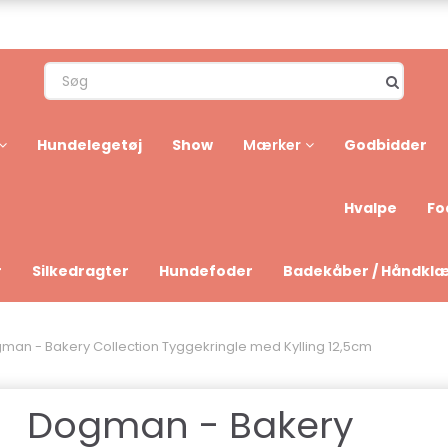
Hundelegetøj
Show
Godbidder
Mærker
Hvalpe
Fo
r
Silkedragter
Hundefoder
Badekåber / Håndkl
man - Bakery Collection Tyggekringle med Kylling 12,5cm
Dogman - Bakery