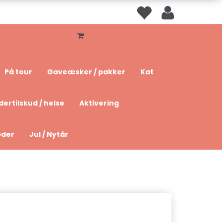
På tour
Gaveæsker / pakker
Kat
dertilskud / helse
Aktivering
æder
Jul / Nytår