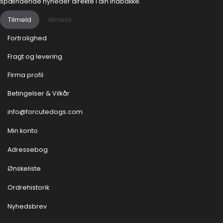
spændende nyheder direkte i din indbakke.
Tilmeld
Afmeld
Fortrolighed
Fragt og levering
Firma profil
Betingelser & Vilkår
info@forcutedogs.com
Min konto
Adressebog
Ønskeliste
Ordrehistorik
Nyhedsbrev