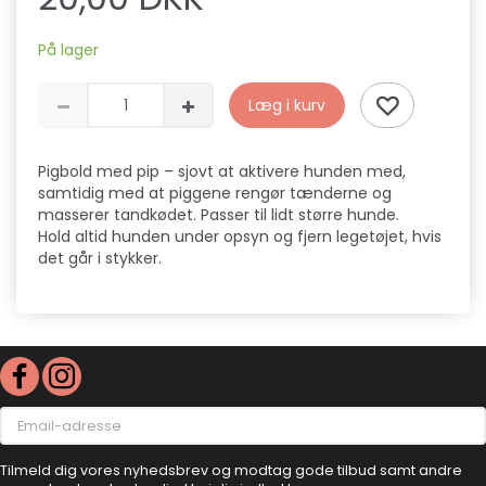
På lager
Læg i kurv
Pigbold med pip – sjovt at aktivere hunden med,
samtidig med at piggene rengør tænderne og
masserer tandkødet. Passer til lidt større hunde.
Hold altid hunden under opsyn og fjern legetøjet, hvis
det går i stykker.
Email-
adresse
Tilmeld dig vores nyhedsbrev og modtag gode tilbud samt andre