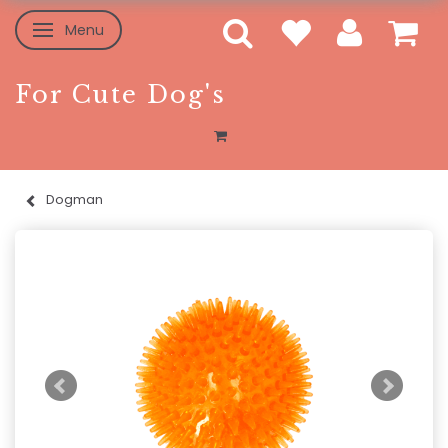
Menu
Skifte navigation
For Cute Dog's
Dogman