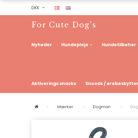
DKK
For Cute Dog's
Nyheder
Hundepleje
Hundetilbehør
Aktiverings snacks
Snoods / ørebeskytte
Mærker
Dogman
Dog