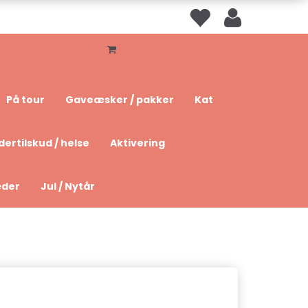
På tour
Gaveæsker / pakker
Kat
dertilskud / helse
Aktivering
æder
Jul / Nytår