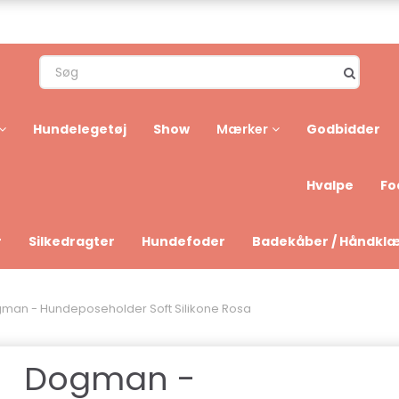
Hundelegetøj
Show
Godbidder
Mærker
Hvalpe
Fo
r
Silkedragter
Hundefoder
Badekåber / Håndkl
man - Hundeposeholder Soft Silikone Rosa
Dogman -