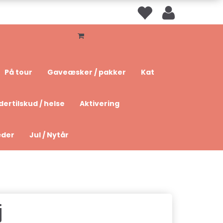
På tour
Gaveæsker / pakker
Kat
dertilskud / helse
Aktivering
æder
Jul / Nytår
j