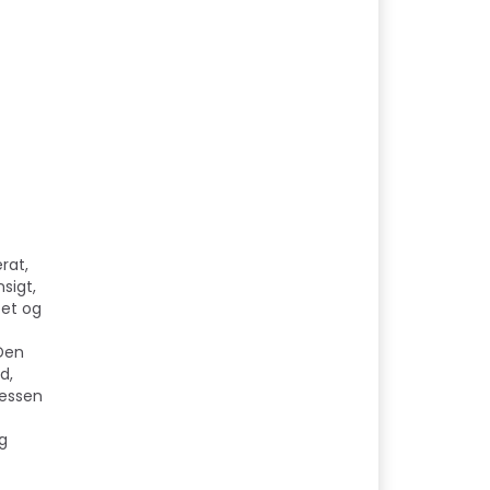
rat,
sigt,
tet og
 Den
d,
ressen
og