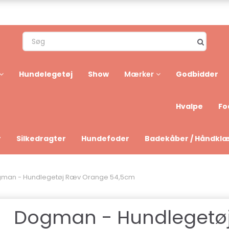
Hundelegetøj
Show
Godbidder
Mærker
Hvalpe
Fo
r
Silkedragter
Hundefoder
Badekåber / Håndkl
man - Hundlegetøj Ræv Orange 54,5cm
Dogman - Hundlegetø