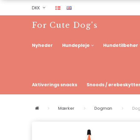
DKK
For Cute Dog's
Nyheder
Hundepleje
Hundetilbehør
Aktiverings snacks
Snoods / ørebeskytte
Mærker
Dogman
Dog