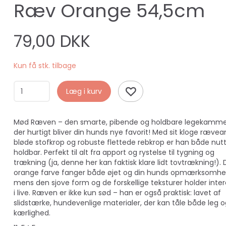
Ræv Orange 54,5cm
79,00 DKK
Kun få stk. tilbage
Læg i kurv
Mød Ræven – den smarte, pibende og holdbare legekamme
der hurtigt bliver din hunds nye favorit! Med sit kloge rævean
bløde stofkrop og robuste flettede rebkrop er han både nut
holdbar. Perfekt til alt fra apport og rystelse til tygning og
trækning (ja, denne her kan faktisk klare lidt tovtrækning!).
orange farve fanger både øjet og din hunds opmærksomhe
mens den sjove form og de forskellige teksturer holder inte
i live. Ræven er ikke kun sød – han er også praktisk: lavet af
slidstærke, hundevenlige materialer, der kan tåle både leg 
kærlighed.