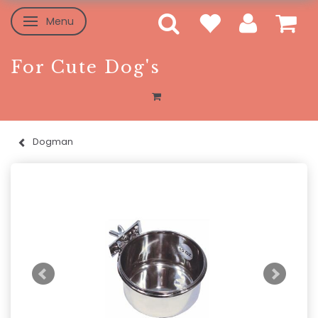
Menu
Skifte navigation
For Cute Dog's
Dogman