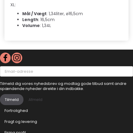
XL:
Mål / Vægt
: 1,34liter, ø16,5cm
Length
: 16,5cm
Volume
: 1,34L
Email-
adresse
Tilmeld dig vores nyhedsbrev og modtag gode tilbud samt andre
spændende nyheder direkte i din indbakke.
Tilmeld
Afmeld
Fortrolighed
Fragt og levering
Firma profil