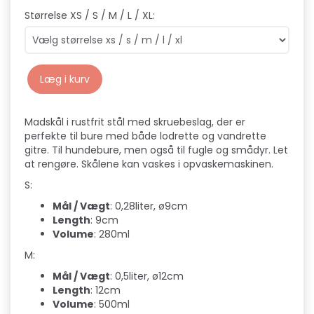
Størrelse XS / S / M / L / XL:
Læg i kurv
Madskål i rustfrit stål med skruebeslag, der er
perfekte til bure med både lodrette og vandrette
gitre. Til hundebure, men også til fugle og smådyr. Let
at rengøre. Skålene kan vaskes i opvaskemaskinen.
S:
Mål / Vægt
: 0,28liter, ø9cm
Length
: 9cm
Volume
: 280ml
M:
Mål / Vægt
: 0,5liter, ø12cm
Length
: 12cm
Volume
: 500ml