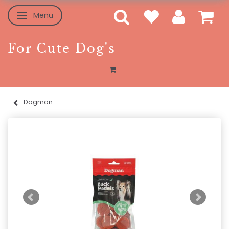
Menu
Skifte navigation
For Cute Dog's
Dogman