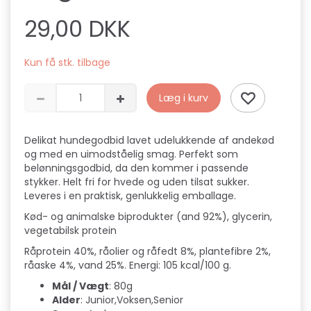
29,00 DKK
Kun få stk. tilbage
Læg i kurv
Delikat hundegodbid lavet udelukkende af andekød
og med en uimodståelig smag. Perfekt som
belønningsgodbid, da den kommer i passende
stykker. Helt fri for hvede og uden tilsat sukker.
Leveres i en praktisk, genlukkelig emballage.
Kød- og animalske biprodukter (and 92%), glycerin,
vegetabilsk protein
Råprotein 40%, råolier og råfedt 8%, plantefibre 2%,
råaske 4%, vand 25%. Energi: 105 kcal/100 g.
Mål / Vægt
: 80g
Alder
: Junior,Voksen,Senior