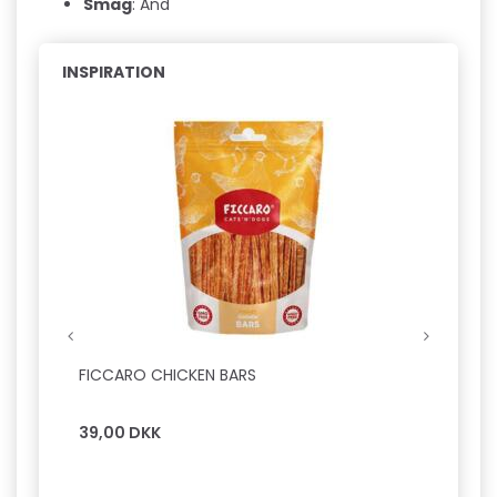
Smag
: And
INSPIRATION
FICCARO CHICKEN BARS
FICCA
39,00 DKK
39,0