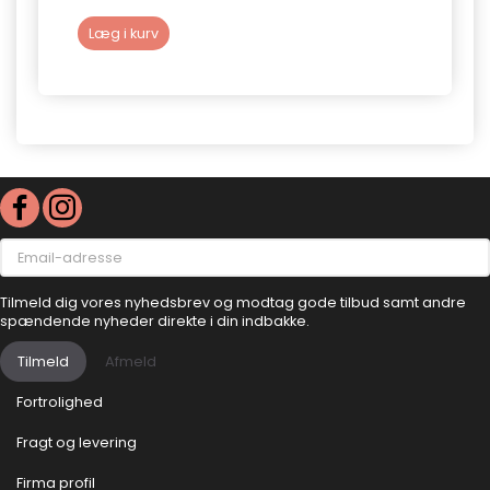
Læg i kurv
Læg 
Email-
adresse
Tilmeld dig vores nyhedsbrev og modtag gode tilbud samt andre
spændende nyheder direkte i din indbakke.
Tilmeld
Afmeld
Fortrolighed
Fragt og levering
Firma profil