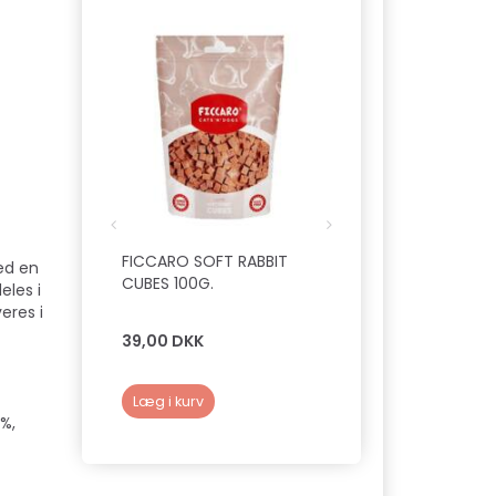
FICCARO SOFT RABBIT
TRIXIE - SOFT CRO
ed en
CUBES 100G.
BODY BÆRETASKE 
eles i
22X20X60 CM)
eres i
39,00 DKK
199,00 DKK
Læg i kurv
Læg i kurv
4%,