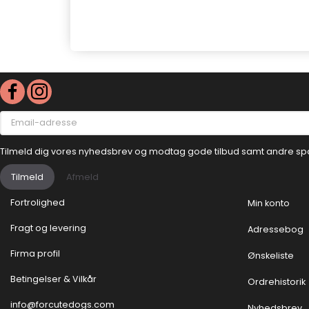
Email-
adresse
Tilmeld dig vores nyhedsbrev og modtag gode tilbud samt andre sp
Tilmeld
Afmeld
Fortrolighed
Min konto
Fragt og levering
Adressebog
Firma profil
Ønskeliste
Betingelser & Vilkår
Ordrehistorik
info@forcutedogs.com
Nyhedsbrev