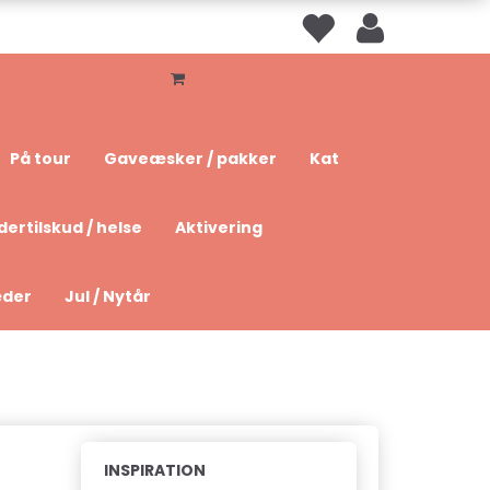
På tour
Gaveæsker / pakker
Kat
dertilskud / helse
Aktivering
æder
Jul / Nytår
INSPIRATION