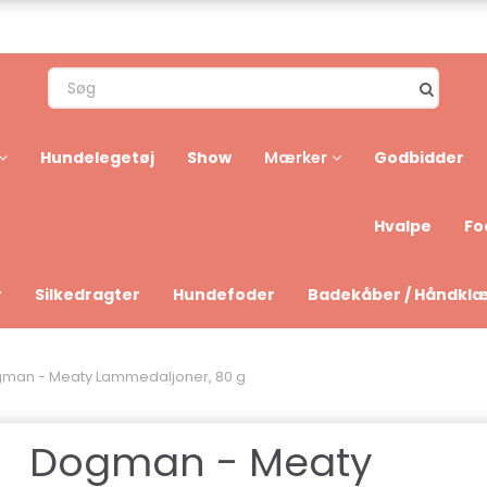
Hundelegetøj
Show
Godbidder
Mærker
Hvalpe
Fo
r
Silkedragter
Hundefoder
Badekåber / Håndkl
man - Meaty Lammedaljoner, 80 g
Dogman - Meaty