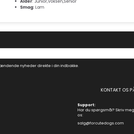
Alder
: Junior,Voksen,Senior
Smag
: Lam
ændende nyheder direkte i din indbakke.
KONTAKT OS P
Support:
Har du spørgsmål? Skriv mege
os:
salg@forcutedogs.com