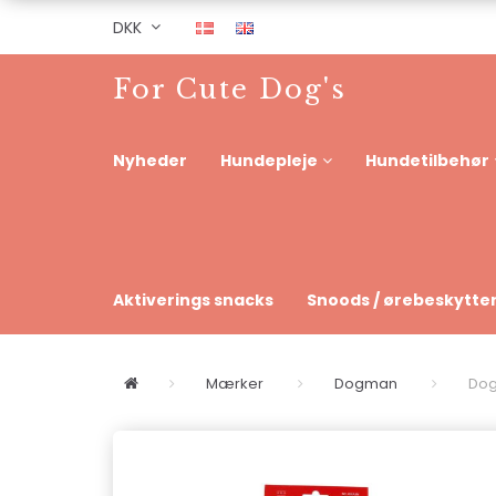
DKK
For Cute Dog's
Nyheder
Hundepleje
Hundetilbehør
Aktiverings snacks
Snoods / ørebeskytte
Mærker
Dogman
Dog