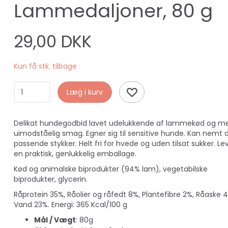
Lammedaljoner, 80 g
29,00 DKK
Kun få stk. tilbage
Læg i kurv
Delikat hundegodbid lavet udelukkende af lammekød og m
uimodståelig smag. Egner sig til sensitive hunde. Kan nemt d
passende stykker. Helt fri for hvede og uden tilsat sukker. Lev
en praktisk, genlukkelig emballage.
Kød og animalske biprodukter (94% lam), vegetabilske
biprodukter, glycerin.
Råprotein 35%, Råolier og råfedt 8%, Plantefibre 2%, Råaske 
Vand 23%. Energi: 365 Kcal/100 g
Mål / Vægt
: 80g