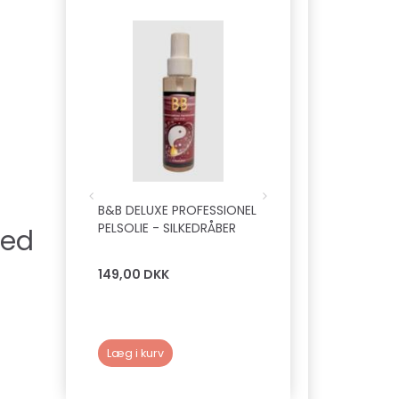
B&B DELUXE PROFESSIONEL
B&B SHAKE'N SHINE
PELSOLIE - SILKEDRÅBER
med
149,00 DKK
89,00 DKK
Læg i kurv
Læg i kurv