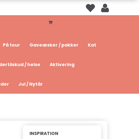
På tour
Gaveæsker / pakker
Kat
dertilskud / helse
Aktivering
æder
Jul / Nytår
INSPIRATION