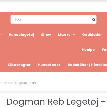
Hundelegetøj
Show
Godbidder
Mærker
Hvalpe
Fo
r
Silkedragter
Hundefoder
Badekåber / Håndkl
man Reb Legetøj - Kanin
Dogman Reb Legetøj -