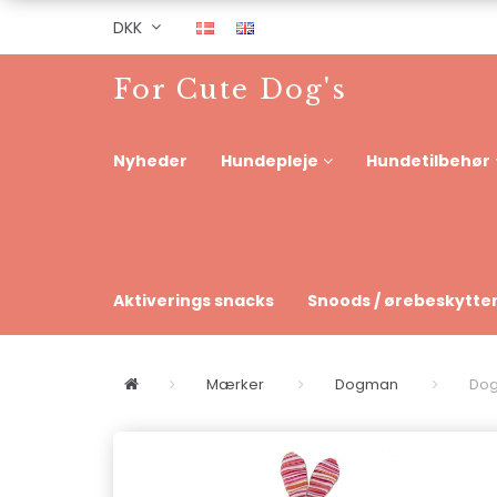
DKK
For Cute Dog's
Nyheder
Hundepleje
Hundetilbehør
Aktiverings snacks
Snoods / ørebeskytte
Mærker
Dogman
Dog