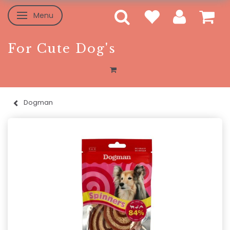
Menu
Skifte navigation
For Cute Dog's
Dogman