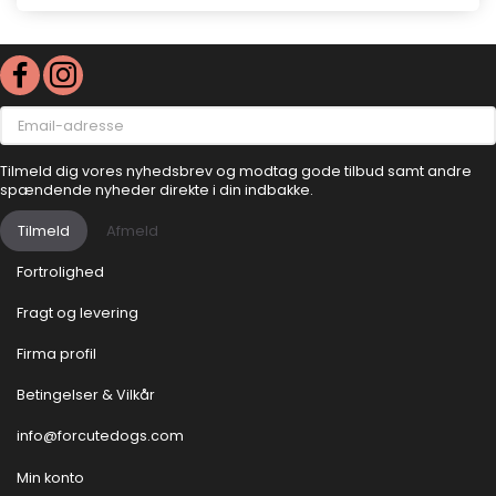
Email-
adresse
Tilmeld dig vores nyhedsbrev og modtag gode tilbud samt andre
spændende nyheder direkte i din indbakke.
Tilmeld
Afmeld
Fortrolighed
Fragt og levering
Firma profil
Betingelser & Vilkår
info@forcutedogs.com
Min konto