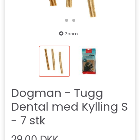
Zoom
Dogman - Tugg
Dental med Kylling S
- 7 stk
29,00 DKK