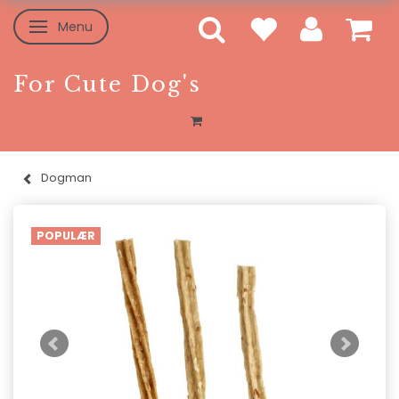
Menu
Skifte navigation
For Cute Dog's
Dogman
POPULÆR