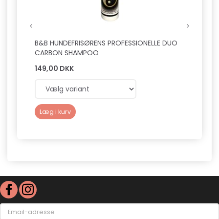
B&B HUNDEFRISØRENS PROFESSIONELLE DUO
B&B H
CARBON SHAMPOO
FUGT
149,00 DKK
149,0
Læg i kurv
Læg 
Email-
adresse