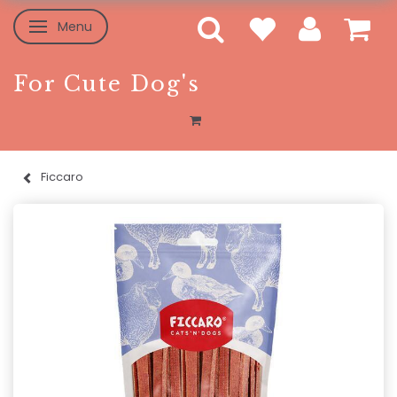
Menu
Skifte navigation
For Cute Dog's
Ficcaro