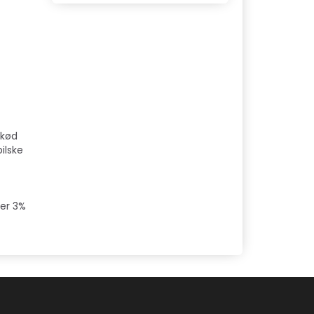
 kød
ilske
ber 3%