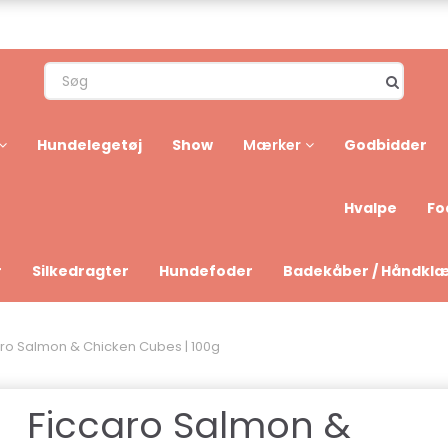
Hundelegetøj
Show
Godbidder
Mærker
Hvalpe
Fo
r
Silkedragter
Hundefoder
Badekåber / Håndkl
aro Salmon & Chicken Cubes | 100g
Ficcaro Salmon &