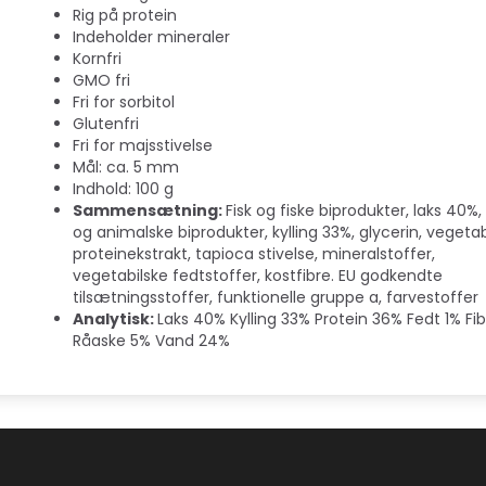
Rig på protein
Indeholder mineraler
Kornfri
GMO fri
Fri for sorbitol
Glutenfri
Fri for majsstivelse
Mål: ca. 5 mm
Indhold: 100 g
Sammensætning:
Fisk og fiske biprodukter, laks 40%,
og animalske biprodukter, kylling 33%, glycerin, vegetab
proteinekstrakt, tapioca stivelse, mineralstoffer,
vegetabilske fedtstoffer, kostfibre. EU godkendte
tilsætningsstoffer, funktionelle gruppe a, farvestoffer
Analytisk:
Laks 40% Kylling 33% Protein 36% Fedt 1% Fi
Råaske 5% Vand 24%