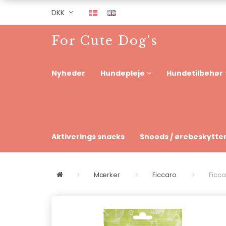
DKK
For Cute Dog's
Nyheder
Hundepleje
Hundetilbehør
Aktiverings snacks
Snoods / ørebeskytte
Mærker
Ficcaro
Ficc