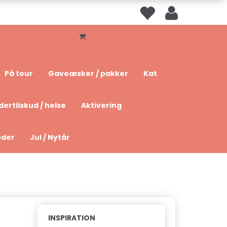
På tour
Gaveæsker / pakker
Kat
dertilskud / helse
Aktivering
æder
Jul / Nytår
INSPIRATION