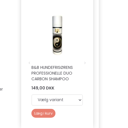
Populær
B&B HUNDEFRISØRENS
B&B LEAVE-IN SPRA
PROFESSIONELLE DUO
VITAMIN PELSKUR
CARBON SHAMPOO
149,00 DKK
149,00 DKK
er
Læg i kurv
Læg i kurv