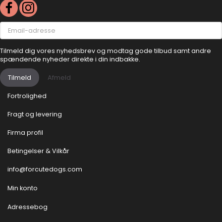
Email-
adresse
Tilmeld dig vores nyhedsbrev og modtag gode tilbud samt andre
spændende nyheder direkte i din indbakke.
Tilmeld
Afmeld
Fortrolighed
Fragt og levering
Firma profil
Betingelser & Vilkår
info@forcutedogs.com
Min konto
Adressebog