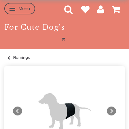
Menu
Skifte navigation
For Cute Dog's
Flamingo