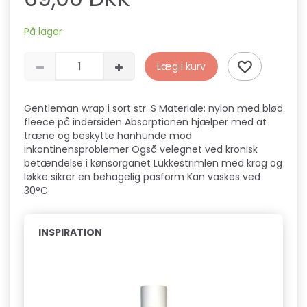
På lager
Læg i kurv
Gentleman wrap i sort str. S Materiale: nylon med blød
fleece på indersiden Absorptionen hjælper med at
træne og beskytte hanhunde mod
inkontinensproblemer Også velegnet ved kronisk
betændelse i kønsorganet Lukkestrimlen med krog og
løkke sikrer en behagelig pasform Kan vaskes ved
30°C
INSPIRATION
Pop