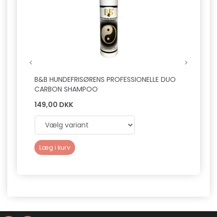
B&B HUNDEFRISØRENS PROFESSIONELLE DUO
B&B L
CARBON SHAMPOO
149,00 DKK
149,0
Læg i kurv
Læg 