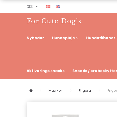
DKK
For Cute Dog's
Nyheder
Hundepleje
Hundetilbehør
Aktiverings snacks
Snoods / ørebeskytte
Mærker
Frigera
Frige