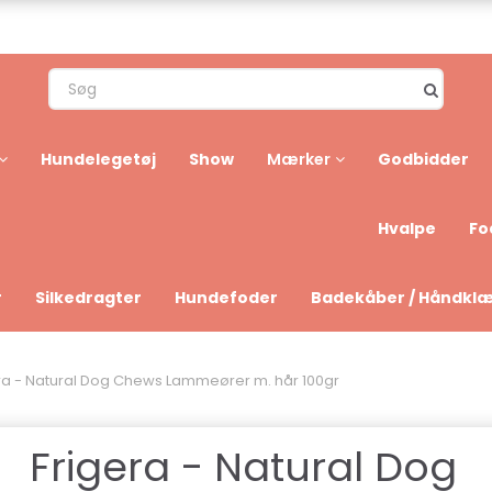
Hundelegetøj
Show
Godbidder
Mærker
Hvalpe
Fo
r
Silkedragter
Hundefoder
Badekåber / Håndkl
ra - Natural Dog Chews Lammeører m. hår 100gr
Frigera - Natural Dog