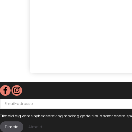
Email-
adresse
Tilmeld dig vores nyhedsbrev og modtag gode tilbud samt andre sp
Tilmeld
Afmeld