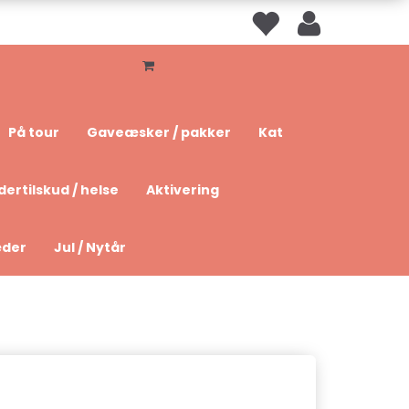
På tour
Gaveæsker / pakker
Kat
dertilskud / helse
Aktivering
æder
Jul / Nytår