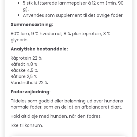
5 stk lufttørrede lammepølser á 12 cm (min. 90
g).
Anvendes som supplement til det øvrige foder.
Sammensætning:
80% lam, 9 % hvedemel, 8 % planteprotein, 3 %
glycerin.
Analytiske bestanddele:
Råprotein 22 %
Råfedt 4,8 %
Råaske 4,5 %
Råfibre 2,5 %
Vandindhold 22 %
Fodervejledning:
Tildeles som godbid eller belønning ud over hundens
normale foder, som en del at en afbalanceret diæt.
Hold altid øje med hunden, når den fodres.
Ikke til konsum.