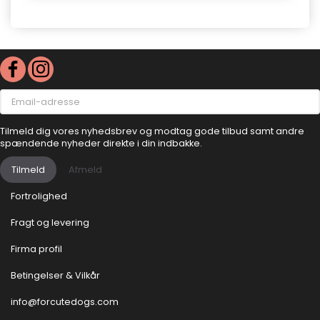
Email-
adresse
Tilmeld dig vores nyhedsbrev og modtag gode tilbud samt andre
spændende nyheder direkte i din indbakke.
Tilmeld
Afmeld
Fortrolighed
Fragt og levering
Firma profil
Betingelser & Vilkår
info@forcutedogs.com