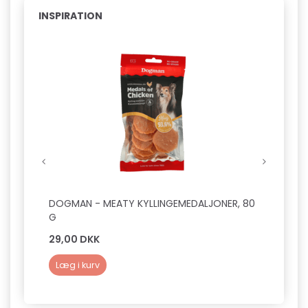
INSPIRATION
DOGMAN - MEATY KYLLINGEMEDALJONER, 80
DOGM
G
HUND
29,00 DKK
29,0
Læg i kurv
Læg 