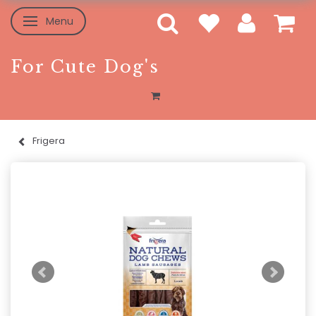
Menu
Skifte navigation
For Cute Dog's
Frigera