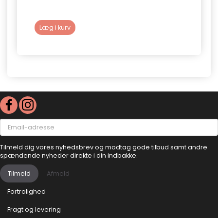
Læg i kurv
Læg 
Email-
adresse
Tilmeld dig vores nyhedsbrev og modtag gode tilbud samt andre
spændende nyheder direkte i din indbakke.
Tilmeld
Afmeld
Fortrolighed
Fragt og levering