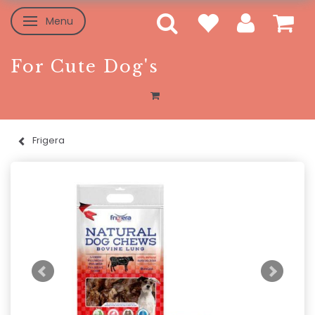
Menu
Skifte navigation
For Cute Dog's
Frigera