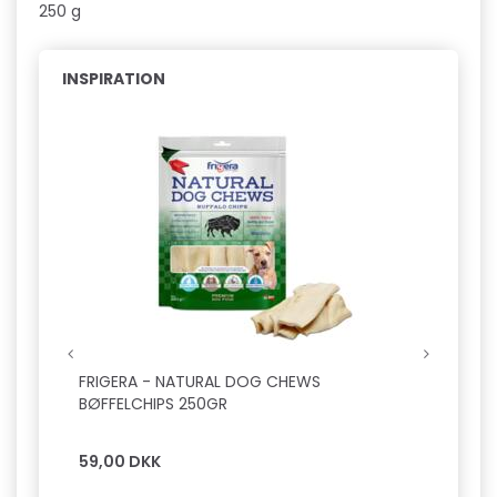
250 g
INSPIRATION
FRIGERA - NATURAL DOG CHEWS
B&B P
BØFFELCHIPS 250GR
59,00 DKK
299,