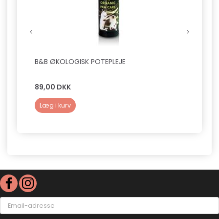
B&B ØKOLOGISK POTEPLEJE
B&B T
89,00 DKK
139,0
Læg i kurv
Læg 
Email-
adresse