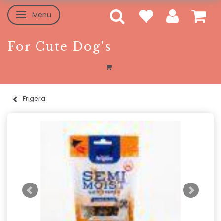
Menu
Skifte navigation
For Cute Dog's
Frigera